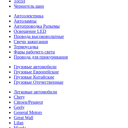
Тосол
Чернитель шин
Автоэлектрика
Автолампы
Автопроводка Разъемы
Освещение LED
Провода высоковольтные
Свечи зажигания
Термоусадка
Фары рабочего света
Провода для прикуривания
Грузовые автомобили
Грузовые Европейские
Грузовые Китайские
Грузовые Отечественные
Легковые автомобили
Chery
Citroen/Peugeot
Geely
General Motors
Great Wall
Lifan
Mazda