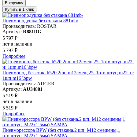
В корзину
Купить в 1 клик
Пневмоподушка без стакана 881mb\
Производитель: ROSTAR
Артикул:
R881DG
5 797 ₽
нет в наличии
5 797 ₽
Подробнее
Пневмопод.без стак. h520 2шп.m12смещ.25. 1отв.штуц.m22. н:
1шп.m16 \bpw
Производитель: AUGER
Артикул:
AU34881
5 519 ₽
нет в наличии
5 519 ₽
Подробнее
Пневморессора BPW (без стакана,2 шп. M12 смещены,1
отв.штуц. M22х1.5мм) SAMPA