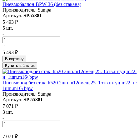
Пневмобаллон BPW 36 (без стакана)
Производитель: Sampa
Артикул:
SP55881
5 493 ₽
5 шт.
-
+
5 493 ₽
В корзину
Купить в 1 клик
Пневмопод.без стак. h520 2шп.m12смещ.25. 1отв.штуц.m22. н:
1шп.m16\ bpw
Производитель: Sampa
Артикул:
SP 55881
7 071 ₽
3 шт.
-
+
7 071 ₽