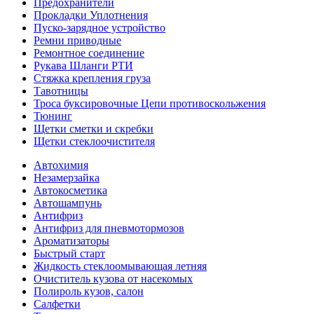
Предохранители
Прокладки Уплотнения
Пуско-зарядное устройство
Ремни приводные
Ремонтное соединение
Рукава Шланги РТИ
Стяжка крепления груза
Тавотницы
Троса буксировочные Цепи противоскольжения
Тюнинг
Щетки сметки и скребки
Щетки стеклоочистителя
Автохимия
Незамерзайка
Автокосметика
Автошампунь
Антифриз
Антифриз для пневмотормозов
Ароматизаторы
Быстрый старт
Жидкость стеклоомывающая летняя
Очиститель кузова от насекомых
Полироль кузов, салон
Салфетки