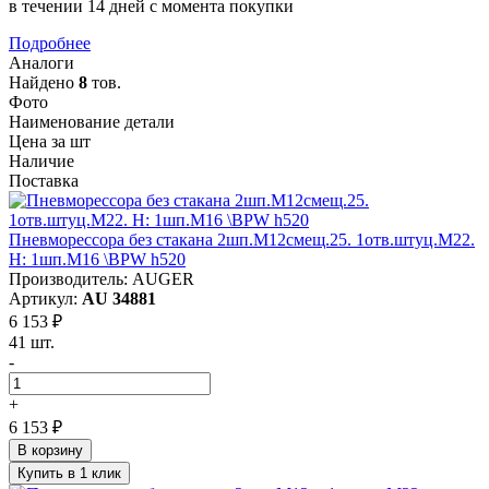
в течении 14 дней с момента покупки
Подробнее
Аналоги
Найдено
8
тов.
Фото
Наименование детали
Цена за шт
Наличие
Поставка
Пневморессора без стакана 2шп.M12смещ.25. 1отв.штуц.M22.
Н: 1шп.M16 \BPW h520
Производитель: AUGER
Артикул:
AU 34881
6 153 ₽
41 шт.
-
+
6 153 ₽
В корзину
Купить в 1 клик