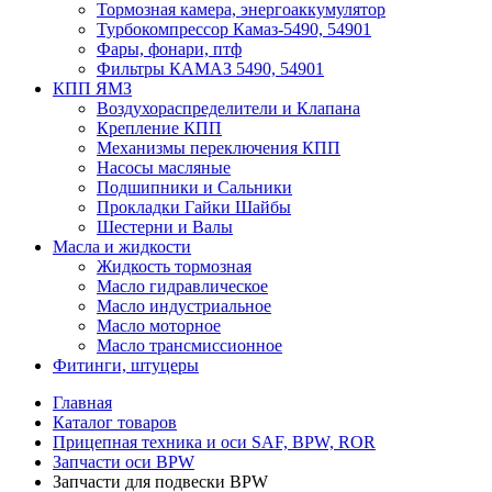
Тормозная камера, энергоаккумулятор
Турбокомпрессор Камаз-5490, 54901
Фары, фонари, птф
Фильтры КАМАЗ 5490, 54901
КПП ЯМЗ
Воздухораспределители и Клапана
Крепление КПП
Механизмы переключения КПП
Насосы масляные
Подшипники и Сальники
Прокладки Гайки Шайбы
Шестерни и Валы
Масла и жидкости
Жидкость тормозная
Масло гидравлическое
Масло индустриальное
Масло моторное
Масло трансмиссионное
Фитинги, штуцеры
Главная
Каталог товаров
Прицепная техника и оси SAF, BPW, ROR
Запчасти оси BPW
Запчасти для подвески BPW