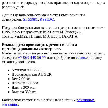
расстояния и варьируются, как правило, от одного до четырех
рабочих дней.
Данная деталь совместима и может быть заменена
артикулами:
SP 55881
,
R881DG
.
Подушка бпв устанавливается на прицепы оснащенные осями
BPW. Имеет параметры: h520 2шп.M12смещ.25.
1отв.штуц.M22. Н: 1шп. M16 БЕЗ СТАКАНА
Рекомендуем производить ремонт в нашем
сертифицированном автосервисе.
Чтобы записаться на ремонт позвоните пожалуйста по номеру
телефона
+7 963-448-56-77
или пройдите по
ссылке
на нашу
страницу контактов.
Артикул
AU34881
Производитель
AUGER
Вес
7.00 кг.
Ширина
380 мм.
Длина
300 мм.
Высота
380 мм.
Банковской картой или наличными в наших
розничных
магазинах