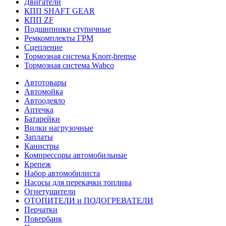
Двигатели
КПП SHAFT GEAR
КПП ZF
Подшипники ступичные
Ремкомплекты ГРМ
Сцепление
Тормозная система Knorr-bremse
Тормозная система Wabco
Автотовары
Автомойка
Автоодеяло
Аптечка
Батарейки
Вилки нагрузочные
Заплаты
Канистры
Компрессоры автомобильные
Крепеж
Набор автомобилиста
Насосы для перекачки топлива
Огнетушители
ОТОПИТЕЛИ и ПОДОГРЕВАТЕЛИ
Перчатки
Повербанк