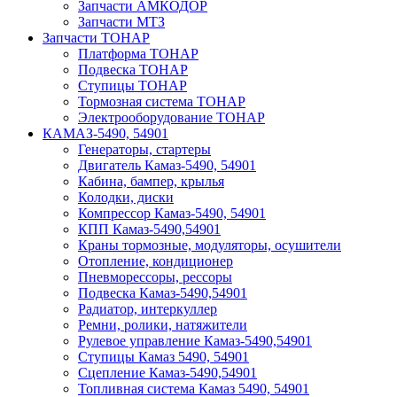
Запчасти АМКОДОР
Запчасти МТЗ
Запчасти ТОНАР
Платформа ТОНАР
Подвеска ТОНАР
Ступицы ТОНАР
Тормозная система ТОНАР
Электрооборудование ТОНАР
КАМАЗ-5490, 54901
Генераторы, стартеры
Двигатель Камаз-5490, 54901
Кабина, бампер, крылья
Колодки, диски
Компрессор Камаз-5490, 54901
КПП Камаз-5490,54901
Краны тормозные, модуляторы, осушители
Отопление, кондиционер
Пневморессоры, рессоры
Подвеска Камаз-5490,54901
Радиатор, интеркуллер
Ремни, ролики, натяжители
Рулевое управление Камаз-5490,54901
Ступицы Камаз 5490, 54901
Сцепление Камаз-5490,54901
Топливная система Камаз 5490, 54901