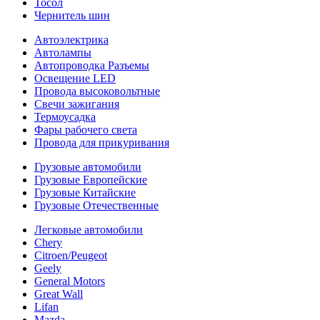
Тосол
Чернитель шин
Автоэлектрика
Автолампы
Автопроводка Разъемы
Освещение LED
Провода высоковольтные
Свечи зажигания
Термоусадка
Фары рабочего света
Провода для прикуривания
Грузовые автомобили
Грузовые Европейские
Грузовые Китайские
Грузовые Отечественные
Легковые автомобили
Chery
Citroen/Peugeot
Geely
General Motors
Great Wall
Lifan
Mazda