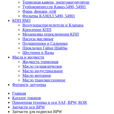
Тормозная камера, энергоаккумулятор
Турбокомпрессор Камаз-5490, 54901
Фары, фонари, птф
Фильтры КАМАЗ 5490, 54901
КПП ЯМЗ
Воздухораспределители и Клапана
Крепление КПП
Механизмы переключения КПП
Насосы масляные
Подшипники и Сальники
Прокладки Гайки Шайбы
Шестерни и Валы
Масла и жидкости
Жидкость тормозная
Масло гидравлическое
Масло индустриальное
Масло моторное
Масло трансмиссионное
Фитинги, штуцеры
Главная
Каталог товаров
Прицепная техника и оси SAF, BPW, ROR
Запчасти оси BPW
Запчасти для подвески BPW