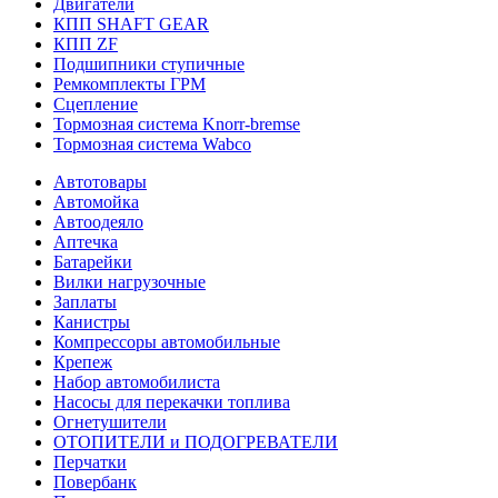
Двигатели
КПП SHAFT GEAR
КПП ZF
Подшипники ступичные
Ремкомплекты ГРМ
Сцепление
Тормозная система Knorr-bremse
Тормозная система Wabco
Автотовары
Автомойка
Автоодеяло
Аптечка
Батарейки
Вилки нагрузочные
Заплаты
Канистры
Компрессоры автомобильные
Крепеж
Набор автомобилиста
Насосы для перекачки топлива
Огнетушители
ОТОПИТЕЛИ и ПОДОГРЕВАТЕЛИ
Перчатки
Повербанк