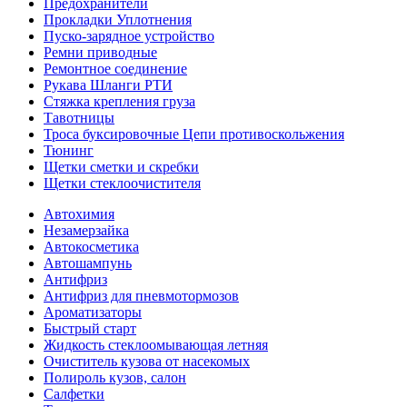
Предохранители
Прокладки Уплотнения
Пуско-зарядное устройство
Ремни приводные
Ремонтное соединение
Рукава Шланги РТИ
Стяжка крепления груза
Тавотницы
Троса буксировочные Цепи противоскольжения
Тюнинг
Щетки сметки и скребки
Щетки стеклоочистителя
Автохимия
Незамерзайка
Автокосметика
Автошампунь
Антифриз
Антифриз для пневмотормозов
Ароматизаторы
Быстрый старт
Жидкость стеклоомывающая летняя
Очиститель кузова от насекомых
Полироль кузов, салон
Салфетки