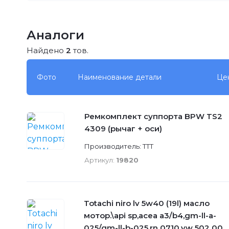
Аналоги
Найдено
2
тов.
Фото
Наименование детали
Це
Ремкомплект суппорта BPW TS2
4309 (рычаг + оси)
Производитель: TTT
Артикул:
19820
Totachi niro lv 5w40 (19l) масло
мотор.\api sp,acea a3/b4,gm-ll-a-
025/gm-ll-b-025,rn 0710,vw 502 00