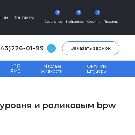
0
0
0
нии
Контакты
Сравнение
Избранное
Корзина
Профиль
343)226-01-99
Заказать звонок
КПП
Масла и
Фитинги,
ЯМЗ
жидкости
штуцеры
. уровня и роликовым bpw