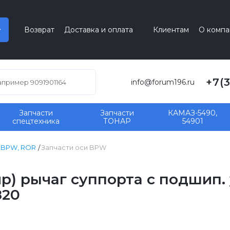
Возврат
Доставка и оплата
Клиентам
О компа
+7(
info@forum196.ru
Запчасти
Запчасти
КАМАЗ-5490,
спецтехника
ТОНАР
54901
, BPW, ROR
Запчасти оси BPW
мр) рычаг суппорта с подшип
820