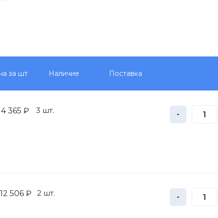
на за шт
Наличие
Поставка
3 шт.
4 365 ₽
-
2 шт.
12 506 ₽
-