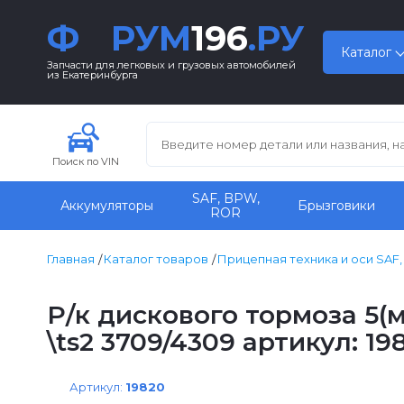
Ф
РУМ
196
.РУ
Каталог
Запчасти для легковых и грузовых автомобилей
из Екатеринбурга
Поиск по VIN
SAF, BPW,
Аккумуляторы
Брызговики
ROR
Главная
Каталог товаров
Прицепная техника и оси SAF
Р/к дискового тормоза 5(
\ts2 3709/4309 артикул: 19
Артикул:
19820