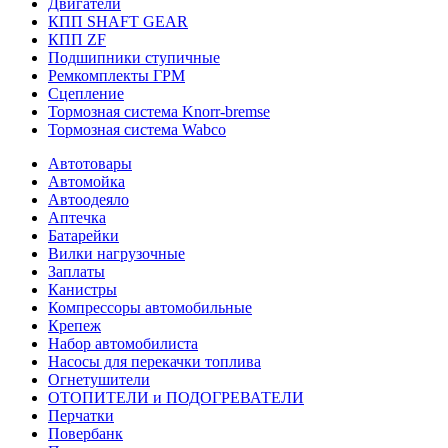
Двигатели
КПП SHAFT GEAR
КПП ZF
Подшипники ступичные
Ремкомплекты ГРМ
Сцепление
Тормозная система Knorr-bremse
Тормозная система Wabco
Автотовары
Автомойка
Автоодеяло
Аптечка
Батарейки
Вилки нагрузочные
Заплаты
Канистры
Компрессоры автомобильные
Крепеж
Набор автомобилиста
Насосы для перекачки топлива
Огнетушители
ОТОПИТЕЛИ и ПОДОГРЕВАТЕЛИ
Перчатки
Повербанк