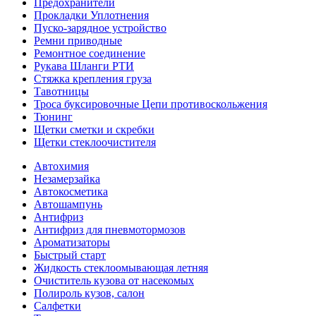
Предохранители
Прокладки Уплотнения
Пуско-зарядное устройство
Ремни приводные
Ремонтное соединение
Рукава Шланги РТИ
Стяжка крепления груза
Тавотницы
Троса буксировочные Цепи противоскольжения
Тюнинг
Щетки сметки и скребки
Щетки стеклоочистителя
Автохимия
Незамерзайка
Автокосметика
Автошампунь
Антифриз
Антифриз для пневмотормозов
Ароматизаторы
Быстрый старт
Жидкость стеклоомывающая летняя
Очиститель кузова от насекомых
Полироль кузов, салон
Салфетки