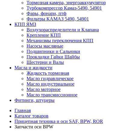
Тормозная камера, энергоаккумулятор
Турбокомпрессор Камаз-5490, 54901
Фары, фонари, птф
Фильтры КАМАЗ 5490, 54901
КПП ЯМЗ
Воздухораспределители и Клапана
Крепление КПП
Механизмы переключения КПП
Насосы масляные
Подшипники и Сальники
Прокладки Гайки Шайбы
Шестерни и Валы
Масла и жидкости
Жидкость тормозная
Масло гидравлическое
Масло индустриальное
Масло моторное
Масло трансмиссионное
Фитинги, штуцеры
Главная
Каталог товаров
Прицепная техника и оси SAF, BPW, ROR
Запчасти оси BPW