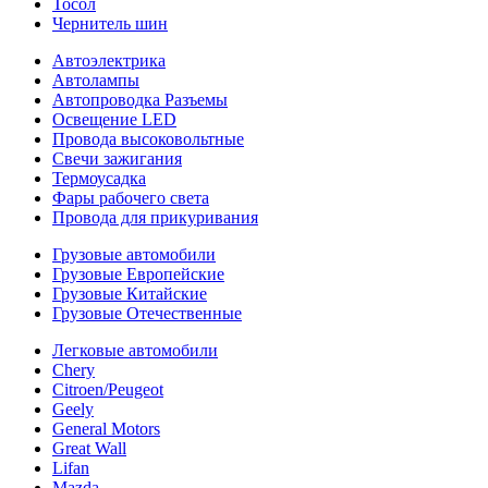
Тосол
Чернитель шин
Автоэлектрика
Автолампы
Автопроводка Разъемы
Освещение LED
Провода высоковольтные
Свечи зажигания
Термоусадка
Фары рабочего света
Провода для прикуривания
Грузовые автомобили
Грузовые Европейские
Грузовые Китайские
Грузовые Отечественные
Легковые автомобили
Chery
Citroen/Peugeot
Geely
General Motors
Great Wall
Lifan
Mazda