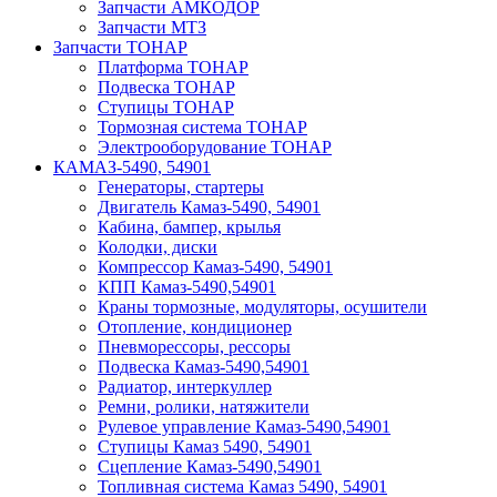
Запчасти АМКОДОР
Запчасти МТЗ
Запчасти ТОНАР
Платформа ТОНАР
Подвеска ТОНАР
Ступицы ТОНАР
Тормозная система ТОНАР
Электрооборудование ТОНАР
КАМАЗ-5490, 54901
Генераторы, стартеры
Двигатель Камаз-5490, 54901
Кабина, бампер, крылья
Колодки, диски
Компрессор Камаз-5490, 54901
КПП Камаз-5490,54901
Краны тормозные, модуляторы, осушители
Отопление, кондиционер
Пневморессоры, рессоры
Подвеска Камаз-5490,54901
Радиатор, интеркуллер
Ремни, ролики, натяжители
Рулевое управление Камаз-5490,54901
Ступицы Камаз 5490, 54901
Сцепление Камаз-5490,54901
Топливная система Камаз 5490, 54901