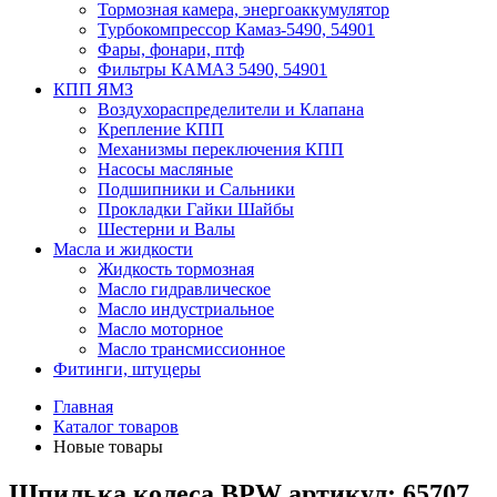
Тормозная камера, энергоаккумулятор
Турбокомпрессор Камаз-5490, 54901
Фары, фонари, птф
Фильтры КАМАЗ 5490, 54901
КПП ЯМЗ
Воздухораспределители и Клапана
Крепление КПП
Механизмы переключения КПП
Насосы масляные
Подшипники и Сальники
Прокладки Гайки Шайбы
Шестерни и Валы
Масла и жидкости
Жидкость тормозная
Масло гидравлическое
Масло индустриальное
Масло моторное
Масло трансмиссионное
Фитинги, штуцеры
Главная
Каталог товаров
Новые товары
Шпилька колеса BPW артикул: 65707