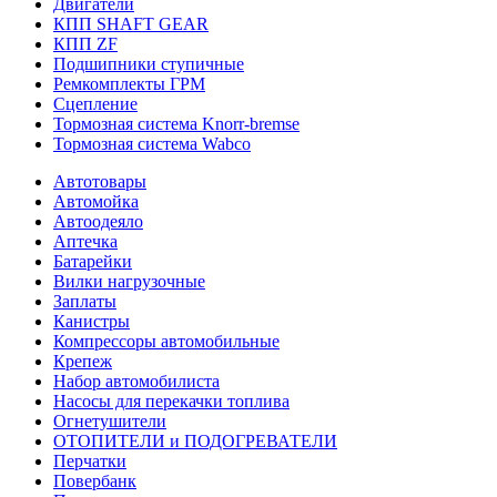
Двигатели
КПП SHAFT GEAR
КПП ZF
Подшипники ступичные
Ремкомплекты ГРМ
Сцепление
Тормозная система Knorr-bremse
Тормозная система Wabco
Автотовары
Автомойка
Автоодеяло
Аптечка
Батарейки
Вилки нагрузочные
Заплаты
Канистры
Компрессоры автомобильные
Крепеж
Набор автомобилиста
Насосы для перекачки топлива
Огнетушители
ОТОПИТЕЛИ и ПОДОГРЕВАТЕЛИ
Перчатки
Повербанк