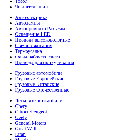
Тосол
Чернитель шин
Автоэлектрика
Автолампы
Автопроводка Разъемы
Освещение LED
Провода высоковольтные
Свечи зажигания
Термоусадка
Фары рабочего света
Провода для прикуривания
Грузовые автомобили
Грузовые Европейские
Грузовые Китайские
Грузовые Отечественные
Легковые автомобили
Chery
Citroen/Peugeot
Geely
General Motors
Great Wall
Lifan
Mazda