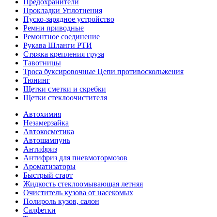
Предохранители
Прокладки Уплотнения
Пуско-зарядное устройство
Ремни приводные
Ремонтное соединение
Рукава Шланги РТИ
Стяжка крепления груза
Тавотницы
Троса буксировочные Цепи противоскольжения
Тюнинг
Щетки сметки и скребки
Щетки стеклоочистителя
Автохимия
Незамерзайка
Автокосметика
Автошампунь
Антифриз
Антифриз для пневмотормозов
Ароматизаторы
Быстрый старт
Жидкость стеклоомывающая летняя
Очиститель кузова от насекомых
Полироль кузов, салон
Салфетки