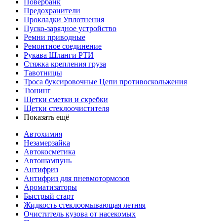
Повербанк
Предохранители
Прокладки Уплотнения
Пуско-зарядное устройство
Ремни приводные
Ремонтное соединение
Рукава Шланги РТИ
Стяжка крепления груза
Тавотницы
Троса буксировочные Цепи противоскольжения
Тюнинг
Щетки сметки и скребки
Щетки стеклоочистителя
Показать ещё
Автохимия
Незамерзайка
Автокосметика
Автошампунь
Антифриз
Антифриз для пневмотормозов
Ароматизаторы
Быстрый старт
Жидкость стеклоомывающая летняя
Очиститель кузова от насекомых