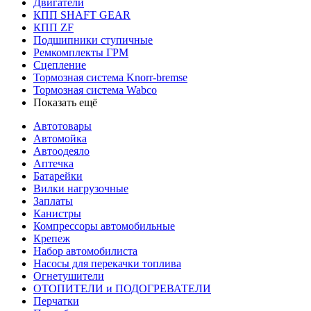
Двигатели
КПП SHAFT GEAR
КПП ZF
Подшипники ступичные
Ремкомплекты ГРМ
Сцепление
Тормозная система Knorr-bremse
Тормозная система Wabco
Показать ещё
Автотовары
Автомойка
Автоодеяло
Аптечка
Батарейки
Вилки нагрузочные
Заплаты
Канистры
Компрессоры автомобильные
Крепеж
Набор автомобилиста
Насосы для перекачки топлива
Огнетушители
ОТОПИТЕЛИ и ПОДОГРЕВАТЕЛИ
Перчатки