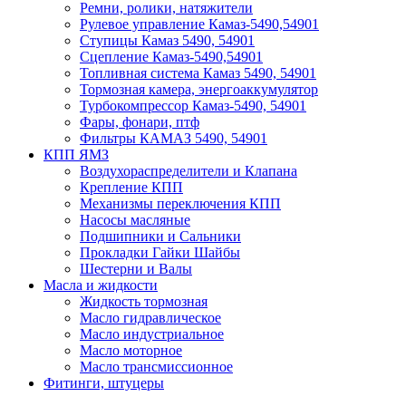
Ремни, ролики, натяжители
Рулевое управление Камаз-5490,54901
Ступицы Камаз 5490, 54901
Сцепление Камаз-5490,54901
Топливная система Камаз 5490, 54901
Тормозная камера, энергоаккумулятор
Турбокомпрессор Камаз-5490, 54901
Фары, фонари, птф
Фильтры КАМАЗ 5490, 54901
КПП ЯМЗ
Воздухораспределители и Клапана
Крепление КПП
Механизмы переключения КПП
Насосы масляные
Подшипники и Сальники
Прокладки Гайки Шайбы
Шестерни и Валы
Масла и жидкости
Жидкость тормозная
Масло гидравлическое
Масло индустриальное
Масло моторное
Масло трансмиссионное
Фитинги, штуцеры