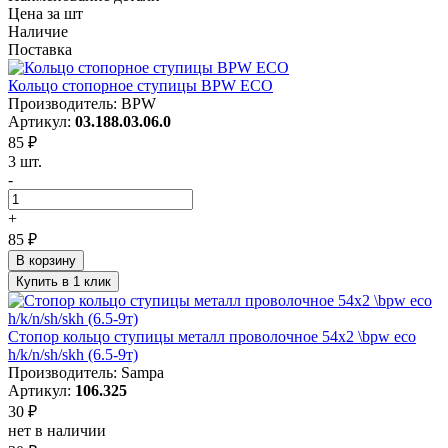
Цена за шт
Наличие
Поставка
Кольцо стопорное ступицы BPW ECO
Производитель: BPW
Артикул:
03.188.03.06.0
85 ₽
3 шт.
-
+
85 ₽
В корзину
Купить в 1 клик
Стопор кольцо ступицы металл проволочное 54x2 \bpw eco
h/k/n/sh/skh (6.5-9т)
Производитель: Sampa
Артикул:
106.325
30 ₽
нет в наличии