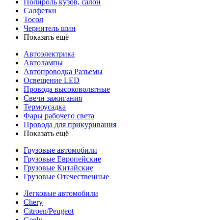
Полироль кузов, салон
Салфетки
Тосол
Чернитель шин
Показать ещё
Автоэлектрика
Автолампы
Автопроводка Разъемы
Освещение LED
Провода высоковольтные
Свечи зажигания
Термоусадка
Фары рабочего света
Провода для прикуривания
Показать ещё
Грузовые автомобили
Грузовые Европейские
Грузовые Китайские
Грузовые Отечественные
Легковые автомобили
Chery
Citroen/Peugeot
Geely