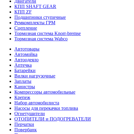
Двигатели
КПП SHAFT GEAR
КПП ZF
Подшипники ступичные
Ремкомплекты ГРМ
Сцепление
Тормозная система Knorr-bremse
Тормозная система Wabco
Автотовары
Автомойка
Автоодеяло
Аптечка
Батарейки
Вилки нагрузочные
Заплаты
Канистры
Компрессоры автомобильные
Крепеж
Набор автомобилиста
Насосы для перекачки топлива
Огнетушители
ОТОПИТЕЛИ и ПОДОГРЕВАТЕЛИ
Перчатки
Повербанк