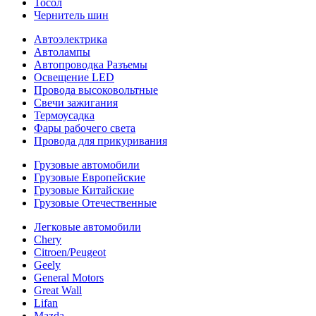
Тосол
Чернитель шин
Автоэлектрика
Автолампы
Автопроводка Разъемы
Освещение LED
Провода высоковольтные
Свечи зажигания
Термоусадка
Фары рабочего света
Провода для прикуривания
Грузовые автомобили
Грузовые Европейские
Грузовые Китайские
Грузовые Отечественные
Легковые автомобили
Chery
Citroen/Peugeot
Geely
General Motors
Great Wall
Lifan
Mazda