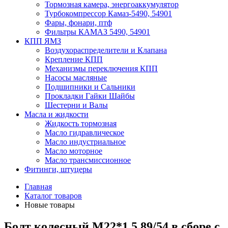
Тормозная камера, энергоаккумулятор
Турбокомпрессор Камаз-5490, 54901
Фары, фонари, птф
Фильтры КАМАЗ 5490, 54901
КПП ЯМЗ
Воздухораспределители и Клапана
Крепление КПП
Механизмы переключения КПП
Насосы масляные
Подшипники и Сальники
Прокладки Гайки Шайбы
Шестерни и Валы
Масла и жидкости
Жидкость тормозная
Масло гидравлическое
Масло индустриальное
Масло моторное
Масло трансмиссионное
Фитинги, штуцеры
Главная
Каталог товаров
Новые товары
Болт колесный M22*1,5 89/54 в сборе с