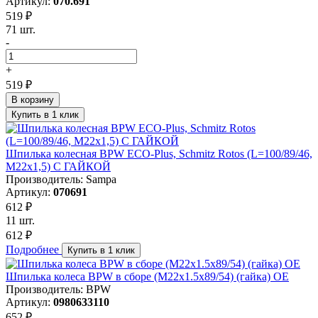
Артикул:
070.691
519 ₽
71 шт.
-
+
519 ₽
В корзину
Купить в 1 клик
Шпилька колесная BPW ECO-Plus, Schmitz Rotos (L=100/89/46,
M22x1,5) С ГАЙКОЙ
Производитель: Sampa
Артикул:
070691
612 ₽
11 шт.
612 ₽
Подробнее
Купить в 1 клик
Шпилька колеса BPW в сборе (M22x1.5x89/54) (гайка) OE
Производитель: BPW
Артикул:
0980633110
652 ₽