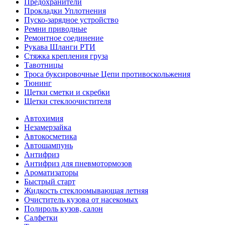
Предохранители
Прокладки Уплотнения
Пуско-зарядное устройство
Ремни приводные
Ремонтное соединение
Рукава Шланги РТИ
Стяжка крепления груза
Тавотницы
Троса буксировочные Цепи противоскольжения
Тюнинг
Щетки сметки и скребки
Щетки стеклоочистителя
Автохимия
Незамерзайка
Автокосметика
Автошампунь
Антифриз
Антифриз для пневмотормозов
Ароматизаторы
Быстрый старт
Жидкость стеклоомывающая летняя
Очиститель кузова от насекомых
Полироль кузов, салон
Салфетки