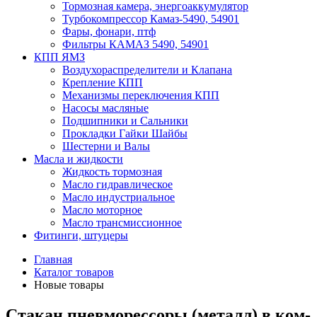
Тормозная камера, энергоаккумулятор
Турбокомпрессор Камаз-5490, 54901
Фары, фонари, птф
Фильтры КАМАЗ 5490, 54901
КПП ЯМЗ
Воздухораспределители и Клапана
Крепление КПП
Механизмы переключения КПП
Насосы масляные
Подшипники и Сальники
Прокладки Гайки Шайбы
Шестерни и Валы
Масла и жидкости
Жидкость тормозная
Масло гидравлическое
Масло индустриальное
Масло моторное
Масло трансмиссионное
Фитинги, штуцеры
Главная
Каталог товаров
Новые товары
Стакан пневморессоры (металл) в ком-