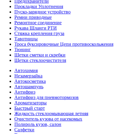
Предохранители
Прокладки Уплотнения
Пуско-зарядное устройство
Ремни приводные
Ремонтное соединение
Рукава Шланги РТИ
Стяжка крепления груза
Тавотницы
Троса буксировочные Цепи противоскольжения
Тюнинг
Щетки сметки и скребки
Щетки стеклоочистителя
Автохимия
Незамерзайка
Автокосметика
Автошампунь
Антифриз
Антифриз для пневмотормозов
Ароматизаторы
Быстрый старт
Жидкость стеклоомывающая летняя
Очиститель кузова от насекомых
Полироль кузов, салон
Салфетки