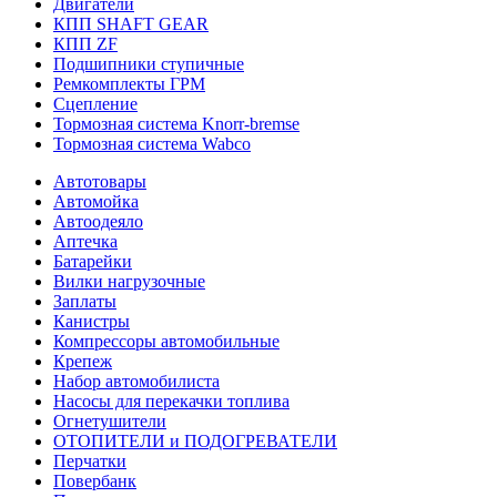
Двигатели
КПП SHAFT GEAR
КПП ZF
Подшипники ступичные
Ремкомплекты ГРМ
Сцепление
Тормозная система Knorr-bremse
Тормозная система Wabco
Автотовары
Автомойка
Автоодеяло
Аптечка
Батарейки
Вилки нагрузочные
Заплаты
Канистры
Компрессоры автомобильные
Крепеж
Набор автомобилиста
Насосы для перекачки топлива
Огнетушители
ОТОПИТЕЛИ и ПОДОГРЕВАТЕЛИ
Перчатки
Повербанк