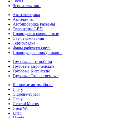
Тосол
Чернитель шин
Автоэлектрика
Автолампы
Автопроводка Разъемы
Освещение LED
Провода высоковольтные
Свечи зажигания
Термоусадка
Фары рабочего света
Провода для прикуривания
Грузовые автомобили
Грузовые Европейские
Грузовые Китайские
Грузовые Отечественные
Легковые автомобили
Chery
Citroen/Peugeot
Geely
General Motors
Great Wall
Lifan
Mazda