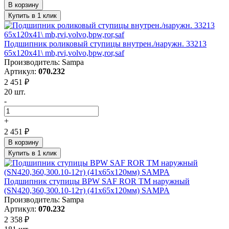
В корзину
Купить в 1 клик
Подшипник роликовый ступицы внутрен./наружн. 33213
65x120x41\ mb,rvi,volvo,bpw,ror,saf
Производитель: Sampa
Артикул:
070.232
2 451 ₽
20 шт.
-
+
2 451 ₽
В корзину
Купить в 1 клик
Подшипник ступицы BPW SAF ROR TM наружный
(SN420,360,300.10-12т) (41х65х120мм) SAMPA
Производитель: Sampa
Артикул:
070.232
2 358 ₽