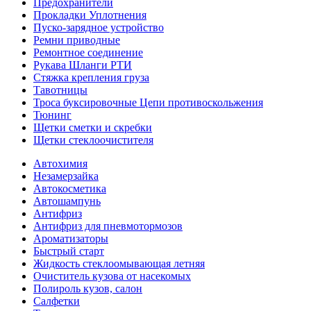
Предохранители
Прокладки Уплотнения
Пуско-зарядное устройство
Ремни приводные
Ремонтное соединение
Рукава Шланги РТИ
Стяжка крепления груза
Тавотницы
Троса буксировочные Цепи противоскольжения
Тюнинг
Щетки сметки и скребки
Щетки стеклоочистителя
Автохимия
Незамерзайка
Автокосметика
Автошампунь
Антифриз
Антифриз для пневмотормозов
Ароматизаторы
Быстрый старт
Жидкость стеклоомывающая летняя
Очиститель кузова от насекомых
Полироль кузов, салон
Салфетки