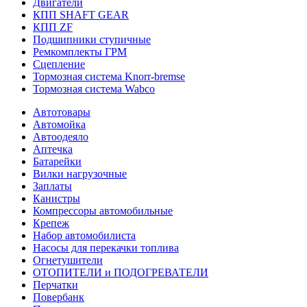
Двигатели
КПП SHAFT GEAR
КПП ZF
Подшипники ступичные
Ремкомплекты ГРМ
Сцепление
Тормозная система Knorr-bremse
Тормозная система Wabco
Автотовары
Автомойка
Автоодеяло
Аптечка
Батарейки
Вилки нагрузочные
Заплаты
Канистры
Компрессоры автомобильные
Крепеж
Набор автомобилиста
Насосы для перекачки топлива
Огнетушители
ОТОПИТЕЛИ и ПОДОГРЕВАТЕЛИ
Перчатки
Повербанк