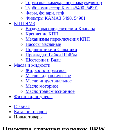
Тормозная камера, энергоаккумулятор
Турбокомпрессор Камаз-5490, 54901
Фары, фонари, птф
Фильтры КАМАЗ 5490, 54901
КПП ЯМЗ
Воздухораспределители и Клапана
Крепление КПП
Механизмы переключения КПП
Насосы масляные
Подшипники и Сальники
Прокладки Гайки Шайбы
Шестерни и Валы
Масла и жидкости
Жидкость тормозная
Масло гидравлическое
Масло индустриальное
Масло моторное
Масло трансмиссионное
Фитинги, штуцеры
Главная
Каталог товаров
Новые товары
Пружина стяжная колодок BPW