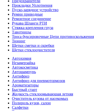
Предохранители
Прокладки Уплотнения
Пуско-зарядное устройство
Ремни приводные
Ремонтное соединение
Рукава Шланги РТИ
Стяжка крепления груза
Тавотницы
Троса буксировочные Цепи противоскольжения
Тюнинг
Щетки сметки и скребки
Щетки стеклоочистителя
Автохимия
Незамерзайка
Автокосметика
Автошампунь
Антифриз
Антифриз для пневмотормозов
Ароматизаторы
Быстрый старт
Жидкость стеклоомывающая летняя
Очиститель кузова от насекомых
Полироль кузов, салон
Салфетки