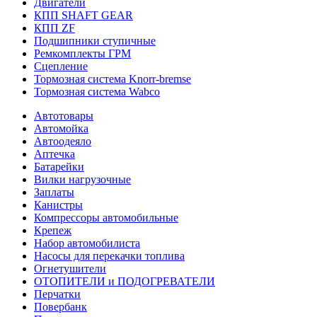
Двигатели
КПП SHAFT GEAR
КПП ZF
Подшипники ступичные
Ремкомплекты ГРМ
Сцепление
Тормозная система Knorr-bremse
Тормозная система Wabco
Автотовары
Автомойка
Автоодеяло
Аптечка
Батарейки
Вилки нагрузочные
Заплаты
Канистры
Компрессоры автомобильные
Крепеж
Набор автомобилиста
Насосы для перекачки топлива
Огнетушители
ОТОПИТЕЛИ и ПОДОГРЕВАТЕЛИ
Перчатки
Повербанк