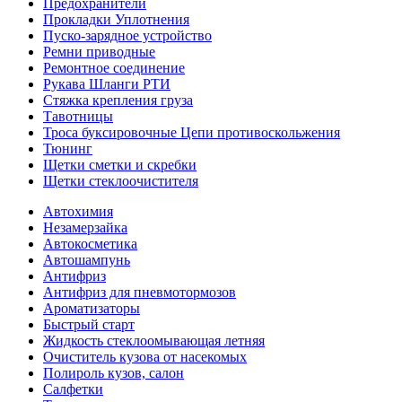
Предохранители
Прокладки Уплотнения
Пуско-зарядное устройство
Ремни приводные
Ремонтное соединение
Рукава Шланги РТИ
Стяжка крепления груза
Тавотницы
Троса буксировочные Цепи противоскольжения
Тюнинг
Щетки сметки и скребки
Щетки стеклоочистителя
Автохимия
Незамерзайка
Автокосметика
Автошампунь
Антифриз
Антифриз для пневмотормозов
Ароматизаторы
Быстрый старт
Жидкость стеклоомывающая летняя
Очиститель кузова от насекомых
Полироль кузов, салон
Салфетки