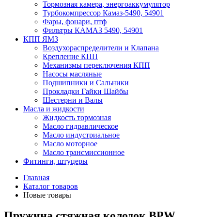
Тормозная камера, энергоаккумулятор
Турбокомпрессор Камаз-5490, 54901
Фары, фонари, птф
Фильтры КАМАЗ 5490, 54901
КПП ЯМЗ
Воздухораспределители и Клапана
Крепление КПП
Механизмы переключения КПП
Насосы масляные
Подшипники и Сальники
Прокладки Гайки Шайбы
Шестерни и Валы
Масла и жидкости
Жидкость тормозная
Масло гидравлическое
Масло индустриальное
Масло моторное
Масло трансмиссионное
Фитинги, штуцеры
Главная
Каталог товаров
Новые товары
Пружина стяжная колодок BPW