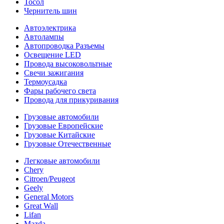
Тосол
Чернитель шин
Автоэлектрика
Автолампы
Автопроводка Разъемы
Освещение LED
Провода высоковольтные
Свечи зажигания
Термоусадка
Фары рабочего света
Провода для прикуривания
Грузовые автомобили
Грузовые Европейские
Грузовые Китайские
Грузовые Отечественные
Легковые автомобили
Chery
Citroen/Peugeot
Geely
General Motors
Great Wall
Lifan
Mazda