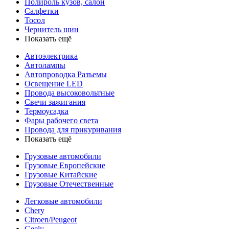
Полироль кузов, салон
Салфетки
Тосол
Чернитель шин
Показать ещё
Автоэлектрика
Автолампы
Автопроводка Разъемы
Освещение LED
Провода высоковольтные
Свечи зажигания
Термоусадка
Фары рабочего света
Провода для прикуривания
Показать ещё
Грузовые автомобили
Грузовые Европейские
Грузовые Китайские
Грузовые Отечественные
Легковые автомобили
Chery
Citroen/Peugeot
Geely