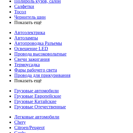
Полироль кузов, салон
Салфетки
Тосол
Чернитель шин
Показать ещё
Автоэлектрика
Автолампы
Автопроводка Разъемы
Освещение LED
Провода высоковольтные
Свечи зажигания
Термоусадка
Фары рабочего света
Провода для прикуривания
Показать ещё
Грузовые автомобили
Грузовые Европейские
Грузовые Китайские
Грузовые Отечественные
Легковые автомобили
Chery
Citroen/Peugeot
Geely