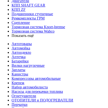
Двигатели
КПП SHAFT GEAR
КПП ZF
Подшипники ступичные
Ремкомплекты ГРМ
Сцепление
Тормозная система Knorr-bremse
Тормозная система Wabco
Показать ещё
Автотовары
Автомойка
Автоодеяло
Аптечка
Батарейки
Вилки нагрузочные
Заплаты
Канистры
Компрессоры автомобильные
Крепеж
Набор автомобилиста
Насосы для перекачки топлива
Огнетушители
ОТОПИТЕЛИ и ПОДОГРЕВАТЕЛИ
Перчатки