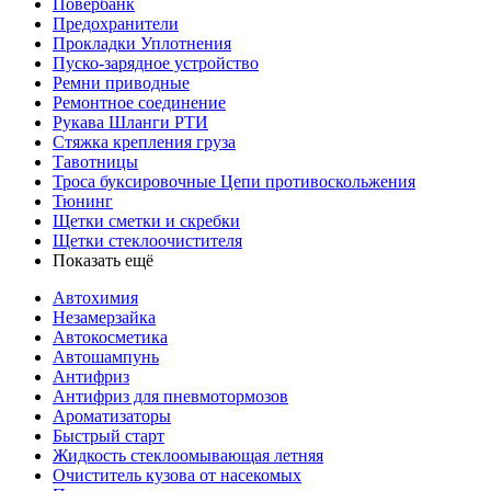
Повербанк
Предохранители
Прокладки Уплотнения
Пуско-зарядное устройство
Ремни приводные
Ремонтное соединение
Рукава Шланги РТИ
Стяжка крепления груза
Тавотницы
Троса буксировочные Цепи противоскольжения
Тюнинг
Щетки сметки и скребки
Щетки стеклоочистителя
Показать ещё
Автохимия
Незамерзайка
Автокосметика
Автошампунь
Антифриз
Антифриз для пневмотормозов
Ароматизаторы
Быстрый старт
Жидкость стеклоомывающая летняя
Очиститель кузова от насекомых