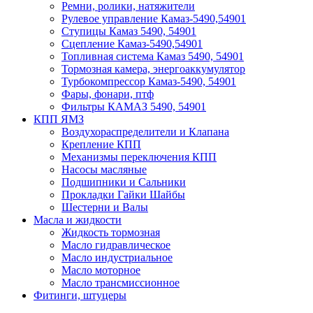
Ремни, ролики, натяжители
Рулевое управление Камаз-5490,54901
Ступицы Камаз 5490, 54901
Сцепление Камаз-5490,54901
Топливная система Камаз 5490, 54901
Тормозная камера, энергоаккумулятор
Турбокомпрессор Камаз-5490, 54901
Фары, фонари, птф
Фильтры КАМАЗ 5490, 54901
КПП ЯМЗ
Воздухораспределители и Клапана
Крепление КПП
Механизмы переключения КПП
Насосы масляные
Подшипники и Сальники
Прокладки Гайки Шайбы
Шестерни и Валы
Масла и жидкости
Жидкость тормозная
Масло гидравлическое
Масло индустриальное
Масло моторное
Масло трансмиссионное
Фитинги, штуцеры