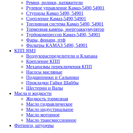
Ремни, ролики, натяжители
Рулевое управление Камаз-5490,54901
Ступицы Камаз 5490, 54901
Сцепление Камаз-5490,54901
Топливная система Камаз 5490, 54901
Тормозная камера, энергоаккумулятор
Турбокомпрессор Камаз-5490, 54901
Фары, фонари, птф
Фильтры КАМАЗ 5490, 54901
КПП ЯМЗ
Воздухораспределители и Клапана
Крепление КПП
Механизмы переключения КПП
Насосы масляные
Подшипники и Сальники
Прокладки Гайки Шайбы
Шестерни и Валы
Масла и жидкости
Жидкость тормозная
Масло гидравлическое
Масло индустриальное
Масло моторное
Масло трансмиссионное
Фитинги, штуцеры