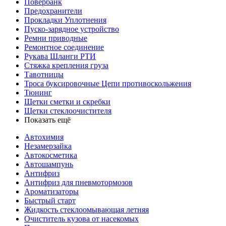
Повербанк
Предохранители
Прокладки Уплотнения
Пуско-зарядное устройство
Ремни приводные
Ремонтное соединение
Рукава Шланги РТИ
Стяжка крепления груза
Тавотницы
Троса буксировочные Цепи противоскольжения
Тюнинг
Щетки сметки и скребки
Щетки стеклоочистителя
Показать ещё
Автохимия
Незамерзайка
Автокосметика
Автошампунь
Антифриз
Антифриз для пневмотормозов
Ароматизаторы
Быстрый старт
Жидкость стеклоомывающая летняя
Очиститель кузова от насекомых