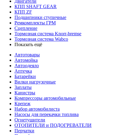
Двигатели
КПП SHAFT GEAR
КПП ZF
Подшипники ступичные
Ремкомплекты ГРМ
Сцепление
Тормозная система Knorr-bremse
Тормозная система Wabco
Показать ещё
Автотовары
Автомойка
Автоодеяло
Аптечка
Батарейки
Вилки нагрузочные
Заплаты
Канистры
Компрессоры автомобильные
Крепеж
Набор автомобилиста
Насосы для перекачки топлива
Огнетушители
ОТОПИТЕЛИ и ПОДОГРЕВАТЕЛИ
Перчатки