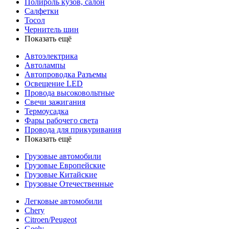
Полироль кузов, салон
Салфетки
Тосол
Чернитель шин
Показать ещё
Автоэлектрика
Автолампы
Автопроводка Разъемы
Освещение LED
Провода высоковольтные
Свечи зажигания
Термоусадка
Фары рабочего света
Провода для прикуривания
Показать ещё
Грузовые автомобили
Грузовые Европейские
Грузовые Китайские
Грузовые Отечественные
Легковые автомобили
Chery
Citroen/Peugeot
Geely