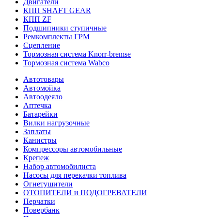
Двигатели
КПП SHAFT GEAR
КПП ZF
Подшипники ступичные
Ремкомплекты ГРМ
Сцепление
Тормозная система Knorr-bremse
Тормозная система Wabco
Автотовары
Автомойка
Автоодеяло
Аптечка
Батарейки
Вилки нагрузочные
Заплаты
Канистры
Компрессоры автомобильные
Крепеж
Набор автомобилиста
Насосы для перекачки топлива
Огнетушители
ОТОПИТЕЛИ и ПОДОГРЕВАТЕЛИ
Перчатки
Повербанк