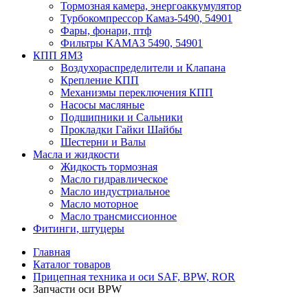
Тормозная камера, энергоаккумулятор
Турбокомпрессор Камаз-5490, 54901
Фары, фонари, птф
Фильтры КАМАЗ 5490, 54901
КПП ЯМЗ
Воздухораспределители и Клапана
Крепление КПП
Механизмы переключения КПП
Насосы масляные
Подшипники и Сальники
Прокладки Гайки Шайбы
Шестерни и Валы
Масла и жидкости
Жидкость тормозная
Масло гидравлическое
Масло индустриальное
Масло моторное
Масло трансмиссионное
Фитинги, штуцеры
Главная
Каталог товаров
Прицепная техника и оси SAF, BPW, ROR
Запчасти оси BPW