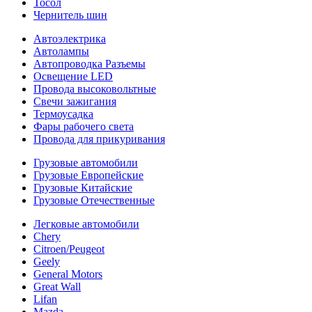
Тосол
Чернитель шин
Автоэлектрика
Автолампы
Автопроводка Разъемы
Освещение LED
Провода высоковольтные
Свечи зажигания
Термоусадка
Фары рабочего света
Провода для прикуривания
Грузовые автомобили
Грузовые Европейские
Грузовые Китайские
Грузовые Отечественные
Легковые автомобили
Chery
Citroen/Peugeot
Geely
General Motors
Great Wall
Lifan
Mazda