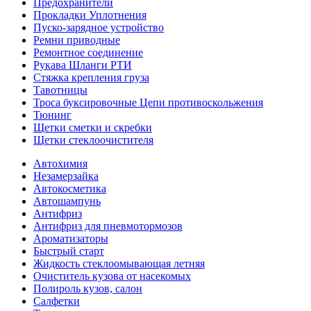
Предохранители
Прокладки Уплотнения
Пуско-зарядное устройство
Ремни приводные
Ремонтное соединение
Рукава Шланги РТИ
Стяжка крепления груза
Тавотницы
Троса буксировочные Цепи противоскольжения
Тюнинг
Щетки сметки и скребки
Щетки стеклоочистителя
Автохимия
Незамерзайка
Автокосметика
Автошампунь
Антифриз
Антифриз для пневмотормозов
Ароматизаторы
Быстрый старт
Жидкость стеклоомывающая летняя
Очиститель кузова от насекомых
Полироль кузов, салон
Салфетки