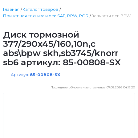
Главная
Каталог товаров
Прицепная техника и оси SAF, BPW, ROR
Запчасти оси BPW
Диск тормозной
377/290x45/160,10n,с
abs\bpw skh,sb3745/knorr
sb6 артикул: 85-00808-SX
Артикул:
85-00808-SX
Последнее обновление страницы 07.08.2026 04:17:20