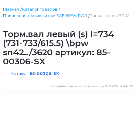
Главная
Каталог товаров
Прицепная техника и оси SAF, BPW, ROR
Запчасти оси BPW
Торм.вал левый (s) l=734
(731-733/615.5) \bpw
sn42../3620 артикул: 85-
00306-SX
Артикул:
85-00306-SX
Последнее обновление страницы 07.08.2026 04:17:20