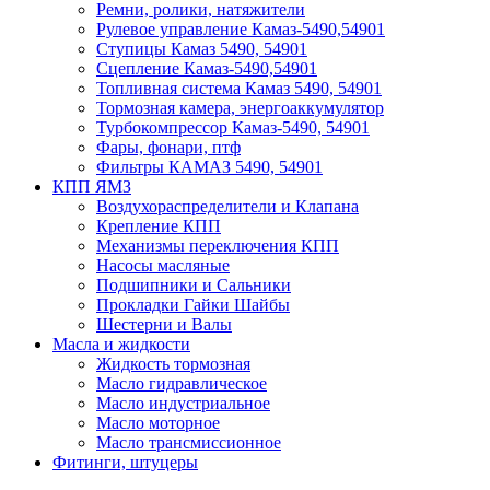
Ремни, ролики, натяжители
Рулевое управление Камаз-5490,54901
Ступицы Камаз 5490, 54901
Сцепление Камаз-5490,54901
Топливная система Камаз 5490, 54901
Тормозная камера, энергоаккумулятор
Турбокомпрессор Камаз-5490, 54901
Фары, фонари, птф
Фильтры КАМАЗ 5490, 54901
КПП ЯМЗ
Воздухораспределители и Клапана
Крепление КПП
Механизмы переключения КПП
Насосы масляные
Подшипники и Сальники
Прокладки Гайки Шайбы
Шестерни и Валы
Масла и жидкости
Жидкость тормозная
Масло гидравлическое
Масло индустриальное
Масло моторное
Масло трансмиссионное
Фитинги, штуцеры