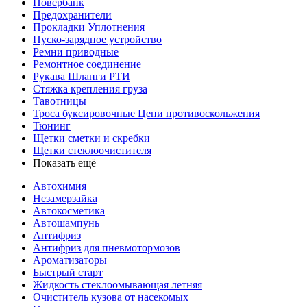
Повербанк
Предохранители
Прокладки Уплотнения
Пуско-зарядное устройство
Ремни приводные
Ремонтное соединение
Рукава Шланги РТИ
Стяжка крепления груза
Тавотницы
Троса буксировочные Цепи противоскольжения
Тюнинг
Щетки сметки и скребки
Щетки стеклоочистителя
Показать ещё
Автохимия
Незамерзайка
Автокосметика
Автошампунь
Антифриз
Антифриз для пневмотормозов
Ароматизаторы
Быстрый старт
Жидкость стеклоомывающая летняя
Очиститель кузова от насекомых