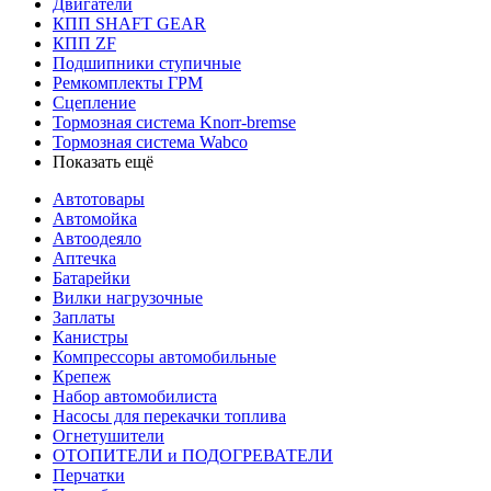
Двигатели
КПП SHAFT GEAR
КПП ZF
Подшипники ступичные
Ремкомплекты ГРМ
Сцепление
Тормозная система Knorr-bremse
Тормозная система Wabco
Показать ещё
Автотовары
Автомойка
Автоодеяло
Аптечка
Батарейки
Вилки нагрузочные
Заплаты
Канистры
Компрессоры автомобильные
Крепеж
Набор автомобилиста
Насосы для перекачки топлива
Огнетушители
ОТОПИТЕЛИ и ПОДОГРЕВАТЕЛИ
Перчатки