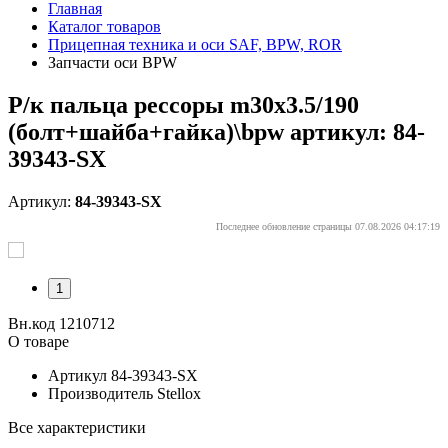
Главная
Каталог товаров
Прицепная техника и оси SAF, BPW, ROR
Запчасти оси BPW
Р/к пальца рессоры m30x3.5/190
(болт+шайба+гайка)\bpw артикул: 84-
39343-SX
Артикул:
84-39343-SX
Последнее обновление страницы 07.08.2026 04:17:19
1
Вн.код 1210712
О товаре
Артикул
84-39343-SX
Производитель
Stellox
Все характеристики