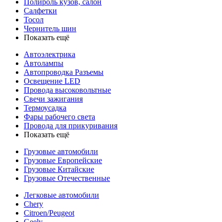
Полироль кузов, салон
Салфетки
Тосол
Чернитель шин
Показать ещё
Автоэлектрика
Автолампы
Автопроводка Разъемы
Освещение LED
Провода высоковольтные
Свечи зажигания
Термоусадка
Фары рабочего света
Провода для прикуривания
Показать ещё
Грузовые автомобили
Грузовые Европейские
Грузовые Китайские
Грузовые Отечественные
Легковые автомобили
Chery
Citroen/Peugeot
Geely