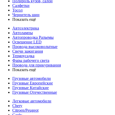
Полироль кузов, салон
Салфетки
Тосол
Чернитель шин
Показать ещё
Автоэлектрика
Автолампы
Автопроводка Разъемы
Освещение LED
Провода высоковольтные
Свечи зажигания
Термоусадка
Фары рабочего света
Провода для прикуривания
Показать ещё
Грузовые автомобили
Грузовые Европейские
Грузовые Китайские
Грузовые Отечественные
Легковые автомобили
Chery
Citroen/Peugeot
Geely