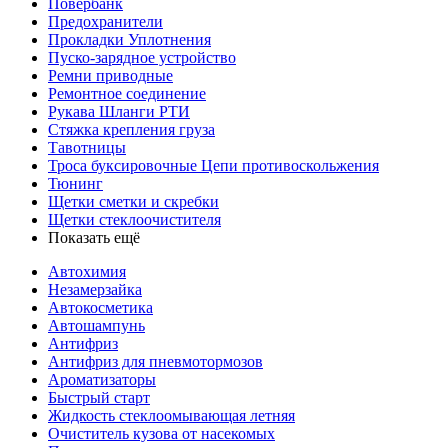
Повербанк
Предохранители
Прокладки Уплотнения
Пуско-зарядное устройство
Ремни приводные
Ремонтное соединение
Рукава Шланги РТИ
Стяжка крепления груза
Тавотницы
Троса буксировочные Цепи противоскольжения
Тюнинг
Щетки сметки и скребки
Щетки стеклоочистителя
Показать ещё
Автохимия
Незамерзайка
Автокосметика
Автошампунь
Антифриз
Антифриз для пневмотормозов
Ароматизаторы
Быстрый старт
Жидкость стеклоомывающая летняя
Очиститель кузова от насекомых