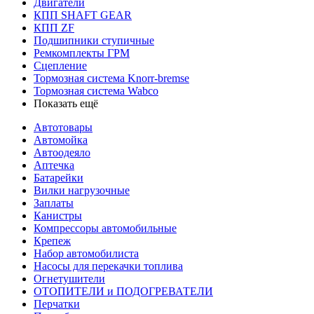
Двигатели
КПП SHAFT GEAR
КПП ZF
Подшипники ступичные
Ремкомплекты ГРМ
Сцепление
Тормозная система Knorr-bremse
Тормозная система Wabco
Показать ещё
Автотовары
Автомойка
Автоодеяло
Аптечка
Батарейки
Вилки нагрузочные
Заплаты
Канистры
Компрессоры автомобильные
Крепеж
Набор автомобилиста
Насосы для перекачки топлива
Огнетушители
ОТОПИТЕЛИ и ПОДОГРЕВАТЕЛИ
Перчатки