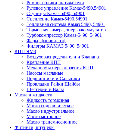
Ремни, ролики, натяжители
Рулевое управление Камаз-5490,54901
Ступицы Камаз 5490, 54901
Сцепление Камаз-5490,54901
Топливная система Камаз 5490, 54901
Тормозная камера, энергоаккумулятор
Турбокомпрессор Камаз-5490, 54901
Фары, фонари, птф
Фильтры КАМАЗ 5490, 54901
КПП ЯМЗ
Воздухораспределители и Клапана
Крепление КПП
Механизмы переключения КПП
Насосы масляные
Подшипники и Сальники
Прокладки Гайки Шайбы
Шестерни и Валы
Масла и жидкости
Жидкость тормозная
Масло гидравлическое
Масло индустриальное
Масло моторное
Масло трансмиссионное
Фитинги, штуцеры