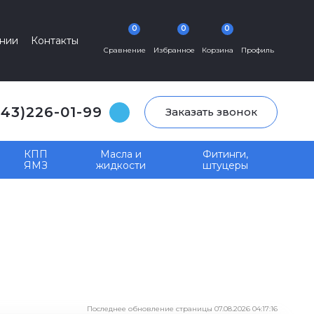
0
0
0
нии
Контакты
Сравнение
Избранное
Корзина
Профиль
343)226-01-99
Заказать звонок
КПП
Масла и
Фитинги,
ЯМЗ
жидкости
штуцеры
Последнее обновление страницы 07.08.2026 04:17:16