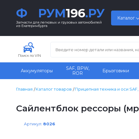
Ф
РУМ
196
.РУ
Каталог
Запчасти для легковых и грузовых автомобилей
из Екатеринбурга
Поиск по VIN
SAF, BPW,
Аккумуляторы
Брызговики
ROR
Главная
Каталог товаров
Прицепная техника и оси SAF
Сайлентблок рессоры (мр
Артикул:
8026