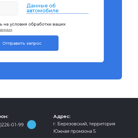
Данные об
автомобиле
ь на условия обработки ваших
анных
он:
Адрес:
г. Березовский, территория
)226-01-99
Южная промзона 5