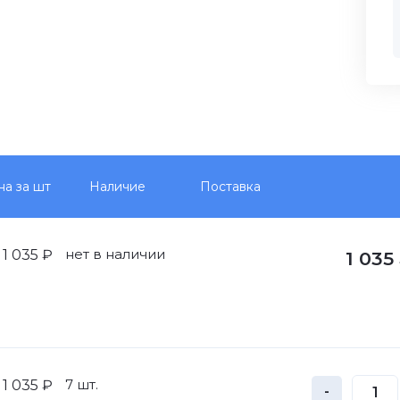
на за шт
Наличие
Поставка
нет в наличии
1 035 ₽
1 035
7 шт.
1 035 ₽
-