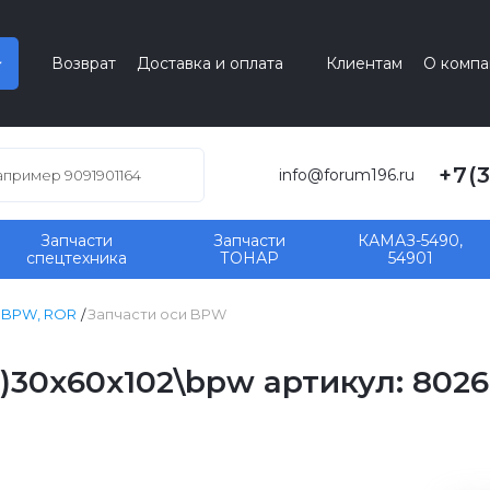
Возврат
Доставка и оплата
Клиентам
О компа
+7(
info@forum196.ru
Запчасти
Запчасти
КАМАЗ-5490,
спецтехника
ТОНАР
54901
, BPW, ROR
Запчасти оси BPW
)30x60x102\bpw артикул: 8026