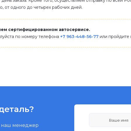
 день заказа. Кроме того, осуществляем отправку по всей Р
ло, от одного до четырех рабочих дней.
шем сертифицированном автосервисе.
алуйста по номеру телефона
+7 963-448-56-77
или пройдите
деталь?
и наш менеджер