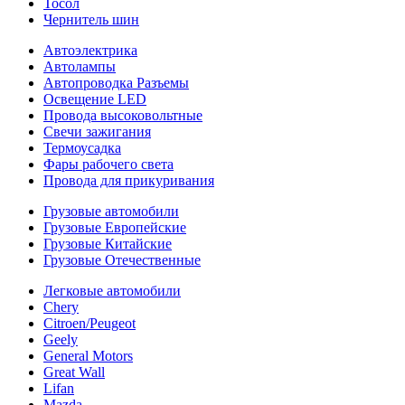
Тосол
Чернитель шин
Автоэлектрика
Автолампы
Автопроводка Разъемы
Освещение LED
Провода высоковольтные
Свечи зажигания
Термоусадка
Фары рабочего света
Провода для прикуривания
Грузовые автомобили
Грузовые Европейские
Грузовые Китайские
Грузовые Отечественные
Легковые автомобили
Chery
Citroen/Peugeot
Geely
General Motors
Great Wall
Lifan
Mazda