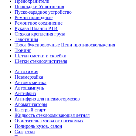
Предохранители
Прокладки Уплотнения
Пуско-зарядное устройство
Ремни приводные
Ремонтное соединение
Рукава Шланги РТИ
Стяжка крепления груза
Тавотницы
Троса буксировочные Цепи противоскольжения
Тюнинг
Щетки сметки и скребки
Щетки стеклоочистителя
Автохимия
Незамерзайка
Автокосметика
Автошампунь
Антифриз
Антифриз для пневмотормозов
Ароматизаторы
Быстрый старт
Жидкость стеклоомывающая летняя
Очиститель кузова от насекомых
Полироль кузов, салон
Салфетки