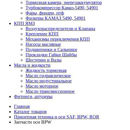
Тормозная камера, энергоаккумулятор
Турбокомпрессор Камаз-5490, 54901
Фары, фонари, птф
Фильтры КАМАЗ 5490, 54901
КПП ЯМЗ
Воздухораспределители и Клапана
Крепление КПП
Механизмы переключения КПП
Насосы масляные
Подшипники и Сальники
Прокладки Гайки Шайбы
Шестерни и Валы
Масла и жидкости
Жидкость тормозная
Масло гидравлическое
Масло индустриальное
Масло моторное
Масло трансмиссионное
Фитинги, штуцеры
Главная
Каталог товаров
Прицепная техника и оси SAF, BPW, ROR
Запчасти оси BPW