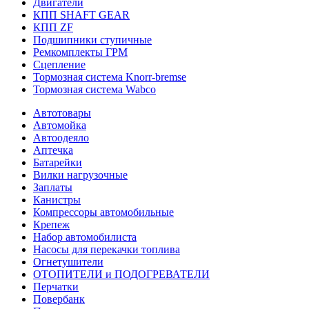
Двигатели
КПП SHAFT GEAR
КПП ZF
Подшипники ступичные
Ремкомплекты ГРМ
Сцепление
Тормозная система Knorr-bremse
Тормозная система Wabco
Автотовары
Автомойка
Автоодеяло
Аптечка
Батарейки
Вилки нагрузочные
Заплаты
Канистры
Компрессоры автомобильные
Крепеж
Набор автомобилиста
Насосы для перекачки топлива
Огнетушители
ОТОПИТЕЛИ и ПОДОГРЕВАТЕЛИ
Перчатки
Повербанк