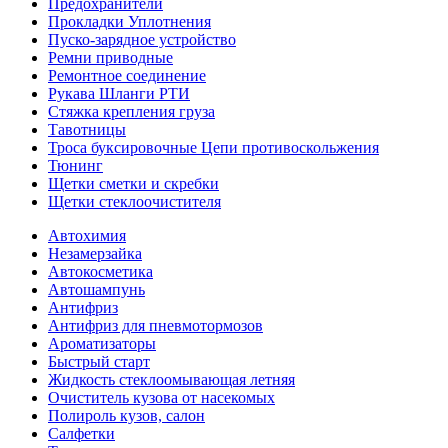
Предохранители
Прокладки Уплотнения
Пуско-зарядное устройство
Ремни приводные
Ремонтное соединение
Рукава Шланги РТИ
Стяжка крепления груза
Тавотницы
Троса буксировочные Цепи противоскольжения
Тюнинг
Щетки сметки и скребки
Щетки стеклоочистителя
Автохимия
Незамерзайка
Автокосметика
Автошампунь
Антифриз
Антифриз для пневмотормозов
Ароматизаторы
Быстрый старт
Жидкость стеклоомывающая летняя
Очиститель кузова от насекомых
Полироль кузов, салон
Салфетки