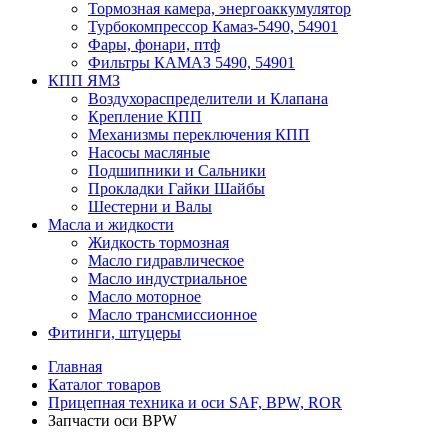
Тормозная камера, энергоаккумулятор
Турбокомпрессор Камаз-5490, 54901
Фары, фонари, птф
Фильтры КАМАЗ 5490, 54901
КПП ЯМЗ
Воздухораспределители и Клапана
Крепление КПП
Механизмы переключения КПП
Насосы масляные
Подшипники и Сальники
Прокладки Гайки Шайбы
Шестерни и Валы
Масла и жидкости
Жидкость тормозная
Масло гидравлическое
Масло индустриальное
Масло моторное
Масло трансмиссионное
Фитинги, штуцеры
Главная
Каталог товаров
Прицепная техника и оси SAF, BPW, ROR
Запчасти оси BPW