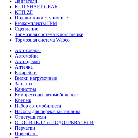
Двигатели
КПП SHAFT GEAR
КПП ZF
Подшипники ступичные
Ремкомплекты ГРМ
Сцепление
Тормозная система Knorr-bremse
Тормозная система Wabco
Автотовары
Автомойка
Автоодеяло
Аптечка
Батарейки
Вилки нагрузочные
Заплаты
Канистры
Компрессоры автомобильные
Крепеж
Набор автомобилиста
Насосы для перекачки топлива
Огнетушители
ОТОПИТЕЛИ и ПОДОГРЕВАТЕЛИ
Перчатки
Повербанк