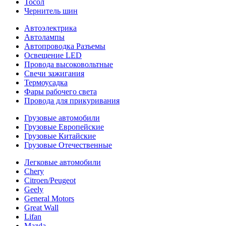
Тосол
Чернитель шин
Автоэлектрика
Автолампы
Автопроводка Разъемы
Освещение LED
Провода высоковольтные
Свечи зажигания
Термоусадка
Фары рабочего света
Провода для прикуривания
Грузовые автомобили
Грузовые Европейские
Грузовые Китайские
Грузовые Отечественные
Легковые автомобили
Chery
Citroen/Peugeot
Geely
General Motors
Great Wall
Lifan
Mazda