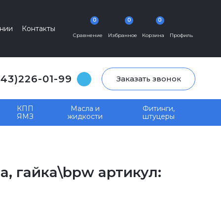
0
0
0
нии
Контакты
Сравнение
Избранное
Корзина
Профиль
343)226-01-99
Заказать звонок
КПП
Масла и
Фитинги,
ЯМЗ
жидкости
штуцеры
а, гайка\bpw артикул: