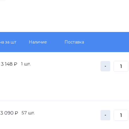
на за шт
Наличие
Поставка
1 шт.
3 148 ₽
-
57 шт.
3 090 ₽
-