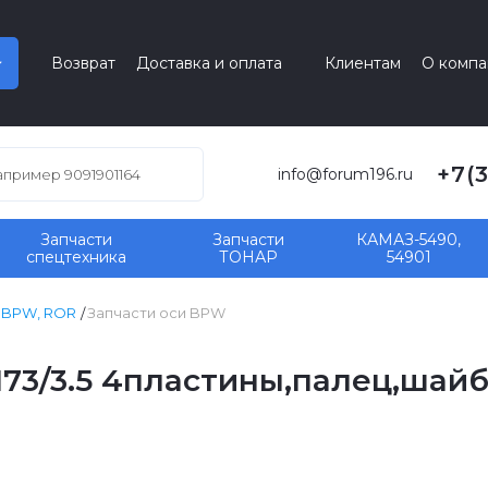
Возврат
Доставка и оплата
Клиентам
О компа
+7(
info@forum196.ru
Запчасти
Запчасти
КАМАЗ-5490,
спецтехника
ТОНАР
54901
, BPW, ROR
Запчасти оси BPW
73/3.5 4пластины,палец,шайб