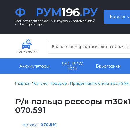
Ф
РУМ
196
.РУ
Каталог
Запчасти для легковых и грузовых автомобилей
из Екатеринбурга
Поиск по VIN
SAF, BPW,
Аккумуляторы
Брызговики
ROR
Главная
Каталог товаров
Прицепная техника и оси SAF
Р/к пальца рессоры m30x1
070.591
Артикул:
070.591