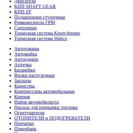
Двигатели
КПП SHAFT GEAR
КПП ZF
Подшипники ступичные
Ремкомплекты ГРМ
Сцепление
Тормозная система Knorr-bremse
Тормозная система Wabco
Автотовары
Автомойка
Автоодеяло
Аптечка
Батарейки
Вилки нагрузочные
Заплаты
Канистры
Компрессоры автомобильные
Крепеж
Набор автомобилиста
Насосы для перекачки топлива
Огнетушители
ОТОПИТЕЛИ и ПОДОГРЕВАТЕЛИ
Перчатки
Повербанк