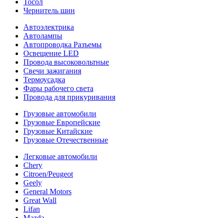
Тосол
Чернитель шин
Автоэлектрика
Автолампы
Автопроводка Разъемы
Освещение LED
Провода высоковольтные
Свечи зажигания
Термоусадка
Фары рабочего света
Провода для прикуривания
Грузовые автомобили
Грузовые Европейские
Грузовые Китайские
Грузовые Отечественные
Легковые автомобили
Chery
Citroen/Peugeot
Geely
General Motors
Great Wall
Lifan
Mazda