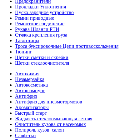
Предохранители
Прокладки Уплотнения
Пуско-зарядное устройство
Ремни приводные
Ремонтное соединение
Рукава Шланги РТИ
Стяжка крепления груза
Тавотницы
Троса буксировочные Цепи противоскольжения
Тюнинг
Щетки сметки и скребки
Щетки стеклоочистителя
Автохимия
Незамерзайка
Автокосметика
Автошампунь
Антифриз
Антифриз для пневмотормозов
Ароматизаторы
Быстрый старт
Жидкость стеклоомывающая летняя
Очиститель кузова от насекомых
Полироль кузов, салон
Салфетки