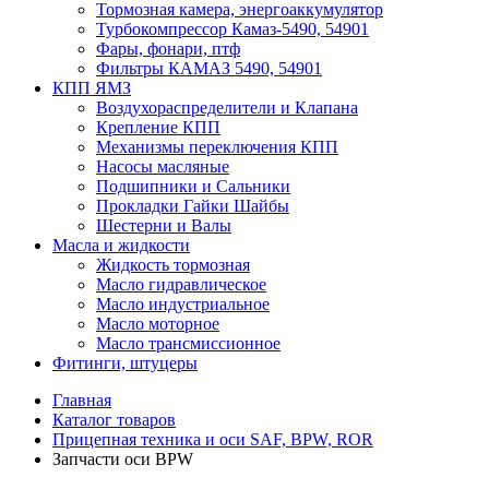
Тормозная камера, энергоаккумулятор
Турбокомпрессор Камаз-5490, 54901
Фары, фонари, птф
Фильтры КАМАЗ 5490, 54901
КПП ЯМЗ
Воздухораспределители и Клапана
Крепление КПП
Механизмы переключения КПП
Насосы масляные
Подшипники и Сальники
Прокладки Гайки Шайбы
Шестерни и Валы
Масла и жидкости
Жидкость тормозная
Масло гидравлическое
Масло индустриальное
Масло моторное
Масло трансмиссионное
Фитинги, штуцеры
Главная
Каталог товаров
Прицепная техника и оси SAF, BPW, ROR
Запчасти оси BPW