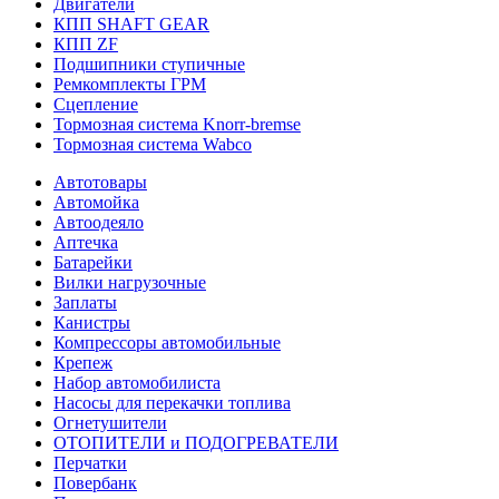
Двигатели
КПП SHAFT GEAR
КПП ZF
Подшипники ступичные
Ремкомплекты ГРМ
Сцепление
Тормозная система Knorr-bremse
Тормозная система Wabco
Автотовары
Автомойка
Автоодеяло
Аптечка
Батарейки
Вилки нагрузочные
Заплаты
Канистры
Компрессоры автомобильные
Крепеж
Набор автомобилиста
Насосы для перекачки топлива
Огнетушители
ОТОПИТЕЛИ и ПОДОГРЕВАТЕЛИ
Перчатки
Повербанк