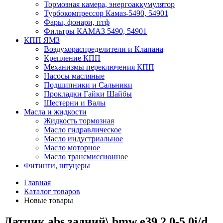
Тормозная камера, энергоаккумулятор
Турбокомпрессор Камаз-5490, 54901
Фары, фонари, птф
Фильтры КАМАЗ 5490, 54901
КПП ЯМЗ
Воздухораспределители и Клапана
Крепление КПП
Механизмы переключения КПП
Насосы масляные
Подшипники и Сальники
Прокладки Гайки Шайбы
Шестерни и Валы
Масла и жидкости
Жидкость тормозная
Масло гидравлическое
Масло индустриальное
Масло моторное
Масло трансмиссионное
Фитинги, штуцеры
Главная
Каталог товаров
Новые товары
Датчик abs задний\ bmw e39 2.0-5.0i/d