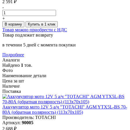
2 591 ₽
-
+
В корзину
Купить в 1 клик
Товар можно приобрести с НДС
Товар подлежит возврату
в течении 5 дней с момента покупки
Подробнее
Аналоги
Найдено
1
тов.
Фото
Наименование детали
Цена за шт
Наличие
Поставка
Аккумулятор мото 12V 5 а/ч "TOTACHI" AGM YTX5L-BS 70-
80А (обратная полярность) (113х70х105)
Производитель: TOTACHI
Артикул:
90005
2 688 ₽