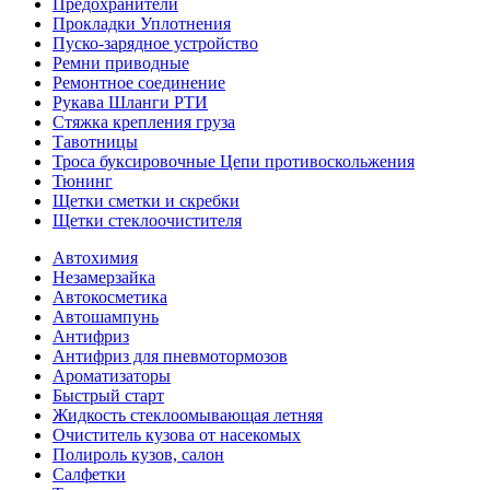
Предохранители
Прокладки Уплотнения
Пуско-зарядное устройство
Ремни приводные
Ремонтное соединение
Рукава Шланги РТИ
Стяжка крепления груза
Тавотницы
Троса буксировочные Цепи противоскольжения
Тюнинг
Щетки сметки и скребки
Щетки стеклоочистителя
Автохимия
Незамерзайка
Автокосметика
Автошампунь
Антифриз
Антифриз для пневмотормозов
Ароматизаторы
Быстрый старт
Жидкость стеклоомывающая летняя
Очиститель кузова от насекомых
Полироль кузов, салон
Салфетки