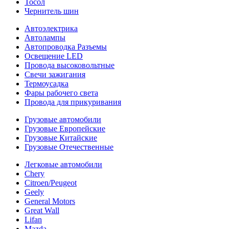
Тосол
Чернитель шин
Автоэлектрика
Автолампы
Автопроводка Разъемы
Освещение LED
Провода высоковольтные
Свечи зажигания
Термоусадка
Фары рабочего света
Провода для прикуривания
Грузовые автомобили
Грузовые Европейские
Грузовые Китайские
Грузовые Отечественные
Легковые автомобили
Chery
Citroen/Peugeot
Geely
General Motors
Great Wall
Lifan
Mazda