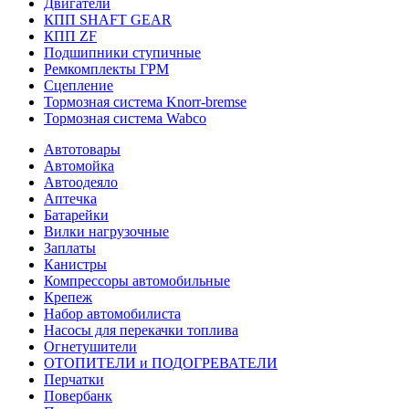
Двигатели
КПП SHAFT GEAR
КПП ZF
Подшипники ступичные
Ремкомплекты ГРМ
Сцепление
Тормозная система Knorr-bremse
Тормозная система Wabco
Автотовары
Автомойка
Автоодеяло
Аптечка
Батарейки
Вилки нагрузочные
Заплаты
Канистры
Компрессоры автомобильные
Крепеж
Набор автомобилиста
Насосы для перекачки топлива
Огнетушители
ОТОПИТЕЛИ и ПОДОГРЕВАТЕЛИ
Перчатки
Повербанк