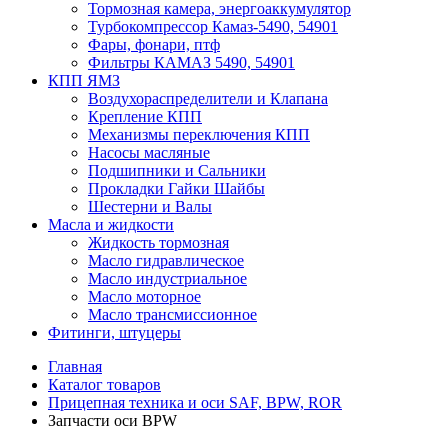
Тормозная камера, энергоаккумулятор
Турбокомпрессор Камаз-5490, 54901
Фары, фонари, птф
Фильтры КАМАЗ 5490, 54901
КПП ЯМЗ
Воздухораспределители и Клапана
Крепление КПП
Механизмы переключения КПП
Насосы масляные
Подшипники и Сальники
Прокладки Гайки Шайбы
Шестерни и Валы
Масла и жидкости
Жидкость тормозная
Масло гидравлическое
Масло индустриальное
Масло моторное
Масло трансмиссионное
Фитинги, штуцеры
Главная
Каталог товаров
Прицепная техника и оси SAF, BPW, ROR
Запчасти оси BPW