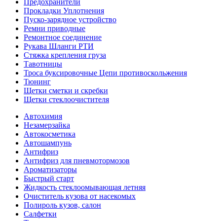
Предохранители
Прокладки Уплотнения
Пуско-зарядное устройство
Ремни приводные
Ремонтное соединение
Рукава Шланги РТИ
Стяжка крепления груза
Тавотницы
Троса буксировочные Цепи противоскольжения
Тюнинг
Щетки сметки и скребки
Щетки стеклоочистителя
Автохимия
Незамерзайка
Автокосметика
Автошампунь
Антифриз
Антифриз для пневмотормозов
Ароматизаторы
Быстрый старт
Жидкость стеклоомывающая летняя
Очиститель кузова от насекомых
Полироль кузов, салон
Салфетки