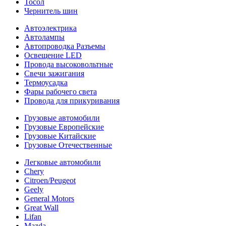
Тосол
Чернитель шин
Автоэлектрика
Автолампы
Автопроводка Разъемы
Освещение LED
Провода высоковольтные
Свечи зажигания
Термоусадка
Фары рабочего света
Провода для прикуривания
Грузовые автомобили
Грузовые Европейские
Грузовые Китайские
Грузовые Отечественные
Легковые автомобили
Chery
Citroen/Peugeot
Geely
General Motors
Great Wall
Lifan
Mazda