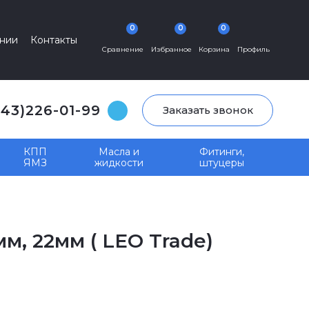
0
0
0
нии
Контакты
Сравнение
Избранное
Корзина
Профиль
343)226-01-99
Заказать звонок
КПП
Масла и
Фитинги,
ЯМЗ
жидкости
штуцеры
, 22мм ( LEO Trade)