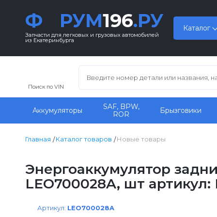
Ф
РУМ
196
.РУ
Каталог
Запчасти для легковых и грузовых автомобилей
из Екатеринбурга
Поиск по VIN
SAF, BPW,
Аккумуляторы
Брызговики
ROR
Главная
Каталог товаров
Новые товары
Энергоаккумулятор задний
LEO700028A, шт артикул:
Артикул:
LEO700028A