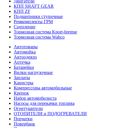
Двигатели
КПП SHAFT GEAR
КПП ZF
Подшипники ступичные
Ремкомплекты ГРМ
Сцепление
Тормозная система Knorr-bremse
Тормозная система Wabco
Автотовары
Автомойка
Автоодеяло
Аптечка
Батарейки
Вилки нагрузочные
Заплаты
Канистры
Компрессоры автомобильные
Крепеж
Набор автомобилиста
Насосы для перекачки топлива
Огнетушители
ОТОПИТЕЛИ и ПОДОГРЕВАТЕЛИ
Перчатки
Повербанк