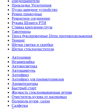
Предохранители
Прокладки Уплотнения
Пуско-зарядное устройство
Ремни приводные
Ремонтное соединение
Рукава Шланги РТИ
Стяжка крепления груза
Тавотницы
Троса буксировочные Цепи противоскольжения
Тюнинг
Щетки сметки и скребки
Щетки стеклоочистителя
Автохимия
Незамерзайка
Автокосметика
Автошампунь
Антифриз
Антифриз для пневмотормозов
Ароматизаторы
Быстрый старт
Жидкость стеклоомывающая летняя
Очиститель кузова от насекомых
Полироль кузов, салон
Салфетки