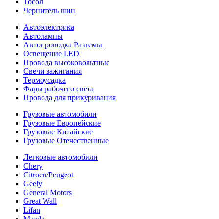
Тосол
Чернитель шин
Автоэлектрика
Автолампы
Автопроводка Разъемы
Освещение LED
Провода высоковольтные
Свечи зажигания
Термоусадка
Фары рабочего света
Провода для прикуривания
Грузовые автомобили
Грузовые Европейские
Грузовые Китайские
Грузовые Отечественные
Легковые автомобили
Chery
Citroen/Peugeot
Geely
General Motors
Great Wall
Lifan
Mazda