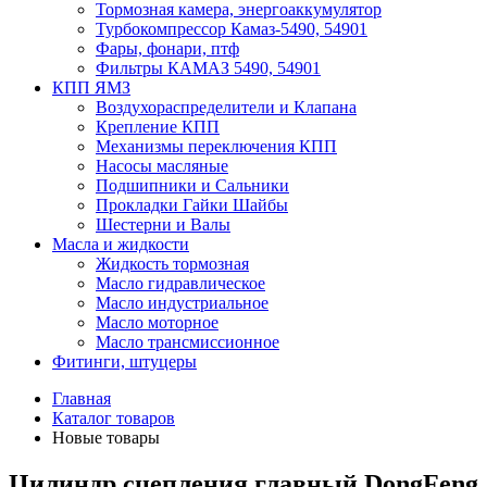
Тормозная камера, энергоаккумулятор
Турбокомпрессор Камаз-5490, 54901
Фары, фонари, птф
Фильтры КАМАЗ 5490, 54901
КПП ЯМЗ
Воздухораспределители и Клапана
Крепление КПП
Механизмы переключения КПП
Насосы масляные
Подшипники и Сальники
Прокладки Гайки Шайбы
Шестерни и Валы
Масла и жидкости
Жидкость тормозная
Масло гидравлическое
Масло индустриальное
Масло моторное
Масло трансмиссионное
Фитинги, штуцеры
Главная
Каталог товаров
Новые товары
Цилиндр сцепления главный DongFeng