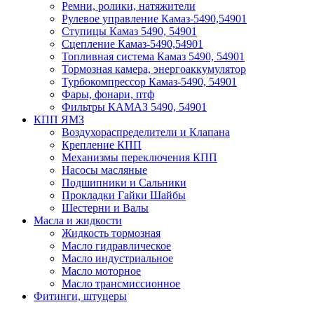
Ремни, ролики, натяжители
Рулевое управление Камаз-5490,54901
Ступицы Камаз 5490, 54901
Сцепление Камаз-5490,54901
Топливная система Камаз 5490, 54901
Тормозная камера, энергоаккумулятор
Турбокомпрессор Камаз-5490, 54901
Фары, фонари, птф
Фильтры КАМАЗ 5490, 54901
КПП ЯМЗ
Воздухораспределители и Клапана
Крепление КПП
Механизмы переключения КПП
Насосы масляные
Подшипники и Сальники
Прокладки Гайки Шайбы
Шестерни и Валы
Масла и жидкости
Жидкость тормозная
Масло гидравлическое
Масло индустриальное
Масло моторное
Масло трансмиссионное
Фитинги, штуцеры