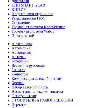
Двигатели
КПП SHAFT GEAR
КПП ZF
Подшипники ступичные
Ремкомплекты ГРМ
Сцепление
Тормозная система Knorr-bremse
Тормозная система Wabco
Показать ещё
Автотовары
Автомойка
Автоодеяло
Аптечка
Батарейки
Вилки нагрузочные
Заплаты
Канистры
Компрессоры автомобильные
Крепеж
Набор автомобилиста
Насосы для перекачки топлива
Огнетушители
ОТОПИТЕЛИ и ПОДОГРЕВАТЕЛИ
Перчатки