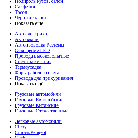
Полироль кузов, салон
Салфетки
Тосол
Чернитель шин
Показать ещё
Автоэлектрика
Автолампы
Автопроводка Разъемы
Освещение LED
Провода высоковольтные
Свечи зажигания
Термоусадка
Фары рабочего света
Провода для прикуривания
Показать ещё
Грузовые автомобили
Грузовые Европейские
Грузовые Китайские
Грузовые Отечественные
Легковые автомобили
Chery
Citroen/Peugeot
Geely