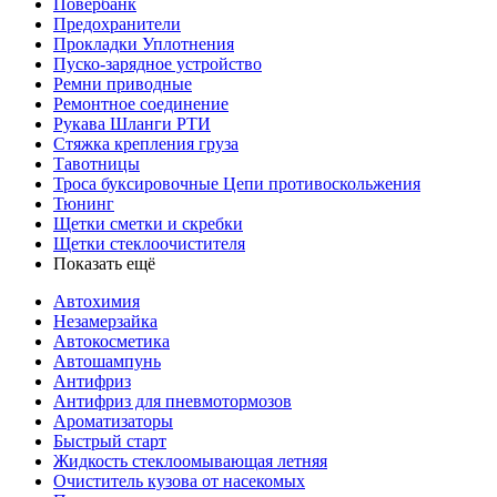
Повербанк
Предохранители
Прокладки Уплотнения
Пуско-зарядное устройство
Ремни приводные
Ремонтное соединение
Рукава Шланги РТИ
Стяжка крепления груза
Тавотницы
Троса буксировочные Цепи противоскольжения
Тюнинг
Щетки сметки и скребки
Щетки стеклоочистителя
Показать ещё
Автохимия
Незамерзайка
Автокосметика
Автошампунь
Антифриз
Антифриз для пневмотормозов
Ароматизаторы
Быстрый старт
Жидкость стеклоомывающая летняя
Очиститель кузова от насекомых