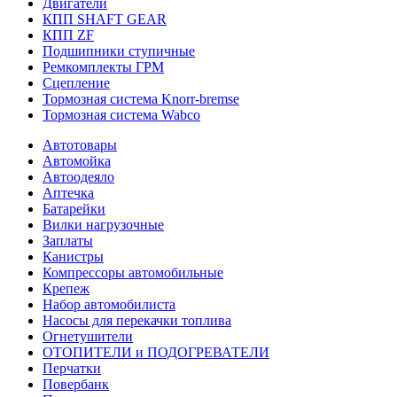
Двигатели
КПП SHAFT GEAR
КПП ZF
Подшипники ступичные
Ремкомплекты ГРМ
Сцепление
Тормозная система Knorr-bremse
Тормозная система Wabco
Автотовары
Автомойка
Автоодеяло
Аптечка
Батарейки
Вилки нагрузочные
Заплаты
Канистры
Компрессоры автомобильные
Крепеж
Набор автомобилиста
Насосы для перекачки топлива
Огнетушители
ОТОПИТЕЛИ и ПОДОГРЕВАТЕЛИ
Перчатки
Повербанк