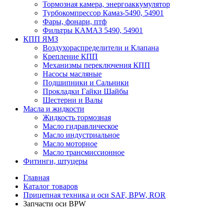
Тормозная камера, энергоаккумулятор
Турбокомпрессор Камаз-5490, 54901
Фары, фонари, птф
Фильтры КАМАЗ 5490, 54901
КПП ЯМЗ
Воздухораспределители и Клапана
Крепление КПП
Механизмы переключения КПП
Насосы масляные
Подшипники и Сальники
Прокладки Гайки Шайбы
Шестерни и Валы
Масла и жидкости
Жидкость тормозная
Масло гидравлическое
Масло индустриальное
Масло моторное
Масло трансмиссионное
Фитинги, штуцеры
Главная
Каталог товаров
Прицепная техника и оси SAF, BPW, ROR
Запчасти оси BPW