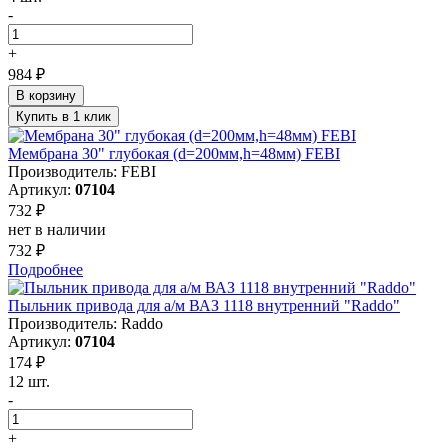
-
+
984 ₽
В корзину
Купить в 1 клик
Мембрана 30" глубокая (d=200мм,h=48мм) FEBI
Производитель: FEBI
Артикул:
07104
732 ₽
нет в наличии
732 ₽
Подробнее
Пыльник привода для а/м ВАЗ 1118 внутренний "Raddo"
Производитель: Raddo
Артикул:
07104
174 ₽
12 шт.
-
+