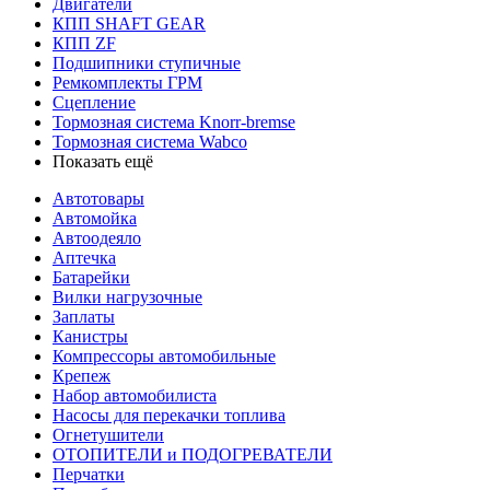
Двигатели
КПП SHAFT GEAR
КПП ZF
Подшипники ступичные
Ремкомплекты ГРМ
Сцепление
Тормозная система Knorr-bremse
Тормозная система Wabco
Показать ещё
Автотовары
Автомойка
Автоодеяло
Аптечка
Батарейки
Вилки нагрузочные
Заплаты
Канистры
Компрессоры автомобильные
Крепеж
Набор автомобилиста
Насосы для перекачки топлива
Огнетушители
ОТОПИТЕЛИ и ПОДОГРЕВАТЕЛИ
Перчатки