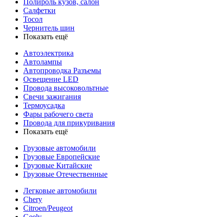
Полироль кузов, салон
Салфетки
Тосол
Чернитель шин
Показать ещё
Автоэлектрика
Автолампы
Автопроводка Разъемы
Освещение LED
Провода высоковольтные
Свечи зажигания
Термоусадка
Фары рабочего света
Провода для прикуривания
Показать ещё
Грузовые автомобили
Грузовые Европейские
Грузовые Китайские
Грузовые Отечественные
Легковые автомобили
Chery
Citroen/Peugeot
Geely