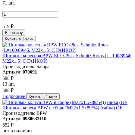
71 шт.
-
+
519 ₽
В корзину
Купить в 1 клик
Шпилька колесная BPW ECO-Plus, Schmitz Rotos (L=100/89/46,
M22x1,5) С ГАЙКОЙ
Производитель: Sampa
Артикул:
070691
588 ₽
13 шт.
588 ₽
Подробнее
Купить в 1 клик
Шпилька колеса BPW в сборе (M22x1.5x89/54) (гайка) OE
Производитель: BPW
Артикул:
0980633110
652 ₽
нет в наличии