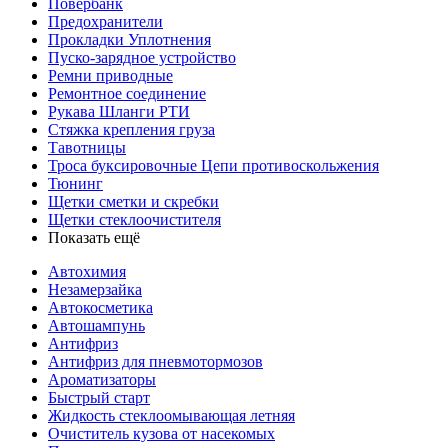
Повербанк
Предохранители
Прокладки Уплотнения
Пуско-зарядное устройство
Ремни приводные
Ремонтное соединение
Рукава Шланги РТИ
Стяжка крепления груза
Тавотницы
Троса буксировочные Цепи противоскольжения
Тюнинг
Щетки сметки и скребки
Щетки стеклоочистителя
Показать ещё
Автохимия
Незамерзайка
Автокосметика
Автошампунь
Антифриз
Антифриз для пневмотормозов
Ароматизаторы
Быстрый старт
Жидкость стеклоомывающая летняя
Очиститель кузова от насекомых