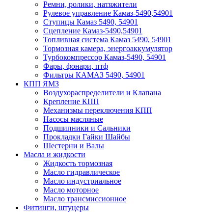
Ремни, ролики, натяжители
Рулевое управление Камаз-5490,54901
Ступицы Камаз 5490, 54901
Сцепление Камаз-5490,54901
Топливная система Камаз 5490, 54901
Тормозная камера, энергоаккумулятор
Турбокомпрессор Камаз-5490, 54901
Фары, фонари, птф
Фильтры КАМАЗ 5490, 54901
КПП ЯМЗ
Воздухораспределители и Клапана
Крепление КПП
Механизмы переключения КПП
Насосы масляные
Подшипники и Сальники
Прокладки Гайки Шайбы
Шестерни и Валы
Масла и жидкости
Жидкость тормозная
Масло гидравлическое
Масло индустриальное
Масло моторное
Масло трансмиссионное
Фитинги, штуцеры