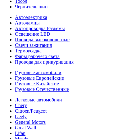
Тосол
Чернитель шин
Автоэлектрика
Автолампы
Автопроводка Разъемы
Освещение LED
Провода высоковольтные
Свечи зажигания
Термоусадка
Фары рабочего света
Провода для прикуривания
Грузовые автомобили
Грузовые Европейские
Грузовые Китайские
Грузовые Отечественные
Легковые автомобили
Chery
Citroen/Peugeot
Geely
General Motors
Great Wall
Lifan
Mazda