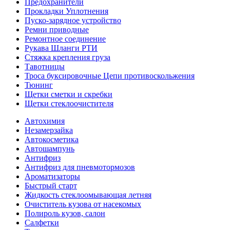
Предохранители
Прокладки Уплотнения
Пуско-зарядное устройство
Ремни приводные
Ремонтное соединение
Рукава Шланги РТИ
Стяжка крепления груза
Тавотницы
Троса буксировочные Цепи противоскольжения
Тюнинг
Щетки сметки и скребки
Щетки стеклоочистителя
Автохимия
Незамерзайка
Автокосметика
Автошампунь
Антифриз
Антифриз для пневмотормозов
Ароматизаторы
Быстрый старт
Жидкость стеклоомывающая летняя
Очиститель кузова от насекомых
Полироль кузов, салон
Салфетки