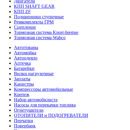
Двигатели
КПП SHAFT GEAR
КПП ZF
Подшипники ступичные
Ремкомплекты ГРМ
Сцепление
Тормозная система Knorr-bremse
Тормозная система Wabco
Автотовары
Автомойка
Автоодеяло
Аптечка
Батарейки
Вилки нагрузочные
Заплаты
Канистры
Компрессоры автомобильные
Крепеж
Набор автомобилиста
Насосы для перекачки топлива
Огнетушители
ОТОПИТЕЛИ и ПОДОГРЕВАТЕЛИ
Перчатки
Повербанк