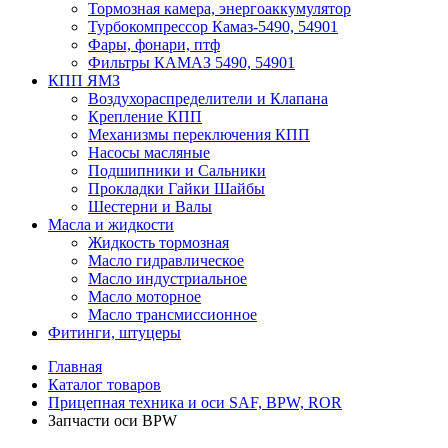
Тормозная камера, энергоаккумулятор
Турбокомпрессор Камаз-5490, 54901
Фары, фонари, птф
Фильтры КАМАЗ 5490, 54901
КПП ЯМЗ
Воздухораспределители и Клапана
Крепление КПП
Механизмы переключения КПП
Насосы масляные
Подшипники и Сальники
Прокладки Гайки Шайбы
Шестерни и Валы
Масла и жидкости
Жидкость тормозная
Масло гидравлическое
Масло индустриальное
Масло моторное
Масло трансмиссионное
Фитинги, штуцеры
Главная
Каталог товаров
Прицепная техника и оси SAF, BPW, ROR
Запчасти оси BPW