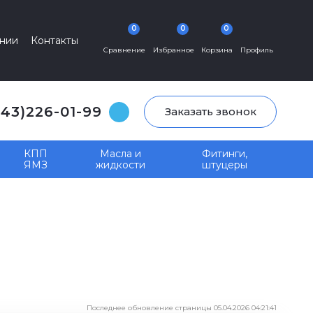
0
0
0
нии
Контакты
Сравнение
Избранное
Корзина
Профиль
343)226-01-99
Заказать звонок
КПП
Масла и
Фитинги,
ЯМЗ
жидкости
штуцеры
Последнее обновление страницы 05.04.2026 04:21:41