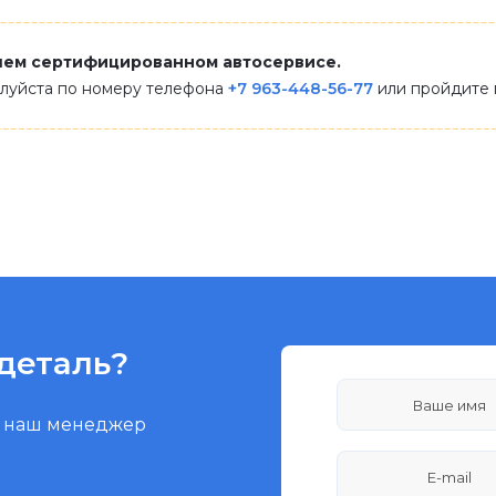
шем сертифицированном автосервисе.
алуйста по номеру телефона
+7 963-448-56-77
или пройдите
деталь?
и наш менеджер