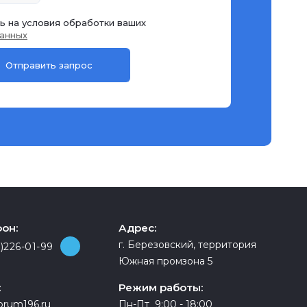
ь на условия обработки ваших
анных
он:
Адрес:
г. Березовский, территория
)226-01-99
Южная промзона 5
:
Режим работы:
orum196.ru
Пн-Пт 9:00 - 18:00