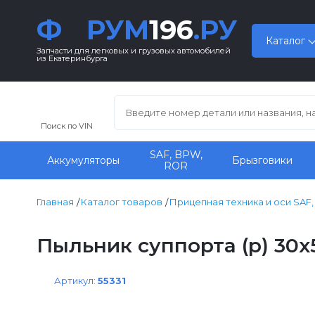
Ф
РУМ
196
.РУ
Каталог
Запчасти для легковых и грузовых автомобилей
из Екатеринбурга
Поиск по VIN
SAF, BPW,
Аккумуляторы
Брызговики
ROR
Главная
Каталог товаров
Прицепная техника и оси SAF
Пыльник суппорта (р) 30x5
Артикул:
55331