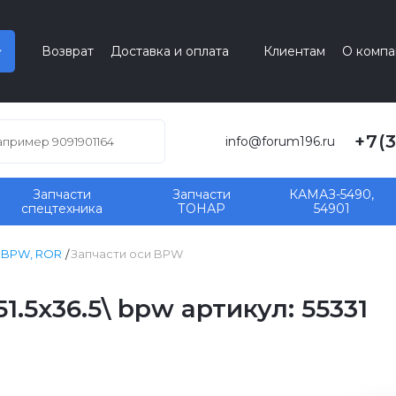
Возврат
Доставка и оплата
Клиентам
О компа
+7(
info@forum196.ru
Запчасти
Запчасти
КАМАЗ-5490,
спецтехника
ТОНАР
54901
, BPW, ROR
Запчасти оси BPW
1.5x36.5\ bpw артикул: 55331