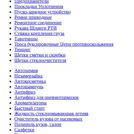
Предохранители
Прокладки Уплотнения
Пуско-зарядное устройство
Ремни приводные
Ремонтное соединение
Рукава Шланги РТИ
Стяжка крепления груза
Тавотницы
Троса буксировочные Цепи противоскольжения
Тюнинг
Щетки сметки и скребки
Щетки стеклоочистителя
Автохимия
Незамерзайка
Автокосметика
Автошампунь
Антифриз
Антифриз для пневмотормозов
Ароматизаторы
Быстрый старт
Жидкость стеклоомывающая летняя
Очиститель кузова от насекомых
Полироль кузов, салон
Салфетки