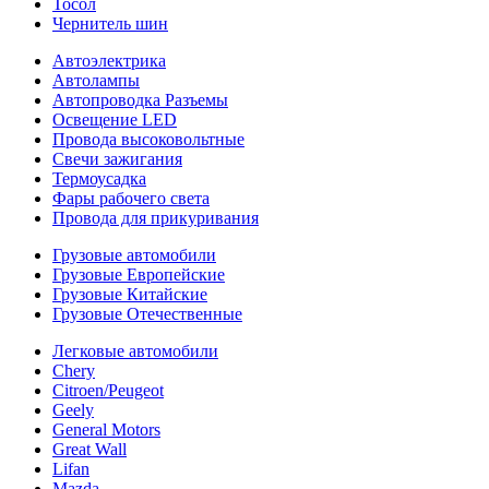
Тосол
Чернитель шин
Автоэлектрика
Автолампы
Автопроводка Разъемы
Освещение LED
Провода высоковольтные
Свечи зажигания
Термоусадка
Фары рабочего света
Провода для прикуривания
Грузовые автомобили
Грузовые Европейские
Грузовые Китайские
Грузовые Отечественные
Легковые автомобили
Chery
Citroen/Peugeot
Geely
General Motors
Great Wall
Lifan
Mazda