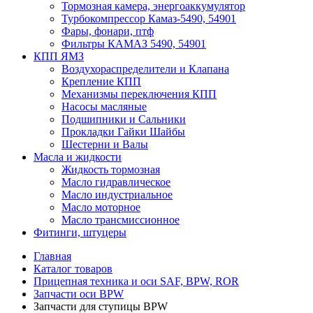
Тормозная камера, энергоаккумулятор
Турбокомпрессор Камаз-5490, 54901
Фары, фонари, птф
Фильтры КАМАЗ 5490, 54901
КПП ЯМЗ
Воздухораспределители и Клапана
Крепление КПП
Механизмы переключения КПП
Насосы масляные
Подшипники и Сальники
Прокладки Гайки Шайбы
Шестерни и Валы
Масла и жидкости
Жидкость тормозная
Масло гидравлическое
Масло индустриальное
Масло моторное
Масло трансмиссионное
Фитинги, штуцеры
Главная
Каталог товаров
Прицепная техника и оси SAF, BPW, ROR
Запчасти оси BPW
Запчасти для ступицы BPW