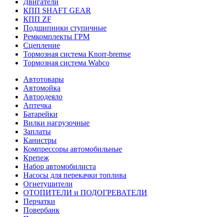
Двигатели
КПП SHAFT GEAR
КПП ZF
Подшипники ступичные
Ремкомплекты ГРМ
Сцепление
Тормозная система Knorr-bremse
Тормозная система Wabco
Автотовары
Автомойка
Автоодеяло
Аптечка
Батарейки
Вилки нагрузочные
Заплаты
Канистры
Компрессоры автомобильные
Крепеж
Набор автомобилиста
Насосы для перекачки топлива
Огнетушители
ОТОПИТЕЛИ и ПОДОГРЕВАТЕЛИ
Перчатки
Повербанк