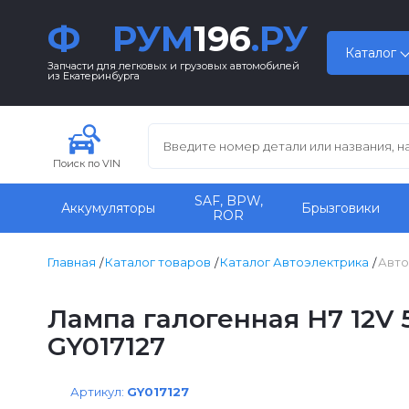
Ф
РУМ
196
.РУ
Каталог
Запчасти для легковых и грузовых автомобилей
из Екатеринбурга
Поиск по VIN
SAF, BPW,
Аккумуляторы
Брызговики
ROR
Главная
Каталог товаров
Каталог Автоэлектрика
Авт
Лампа галогенная Н7 12V 
GY017127
Артикул:
GY017127