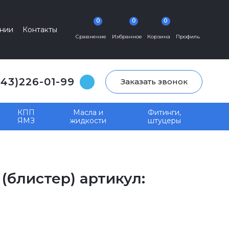
0
0
0
нии
Контакты
Сравнение
Избранное
Корзина
Профиль
343)226-01-99
Заказать звонок
КПП
Масла и
Фитинги,
ЯМЗ
жидкости
штуцеры
(блистер) артикул: