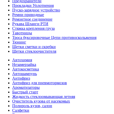
Предохранители
Прокладки Уплотнения
Пуско-зарядное устройство
Ремни приводные
Ремонтное соединение
Рукава Шланги РТИ
Стяжка крепления груза
Тавотницы
Троса буксировочные Цепи противоскольжения
Тюнинг
Щетки сметки и скребки
Щетки стеклоочистителя
Автохимия
Незамерзайка
Автокосметика
Автошампунь
Антифриз
Антифриз для пневмотормозов
Ароматизаторы
Быстрый старт
Жидкость стеклоомывающая летняя
Очиститель кузова от насекомых
Полироль кузов, салон
Салфетки