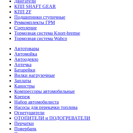
Двигатели
КПП SHAFT GEAR
КПП ZF
Подшипники ступичные
Ремкомплекты ГРМ
Сцепление
Тормозная система Knorr-bremse
Тормозная система Wabco
Автотовары
Автомойка
Автоодеяло
Аптечка
Батарейки
Вилки нагрузочные
Заплаты
Канистры
Компрессоры автомобильные
Крепеж
Набор автомобилиста
Насосы для перекачки топлива
Огнетушители
ОТОПИТЕЛИ и ПОДОГРЕВАТЕЛИ
Перчатки
Повербанк