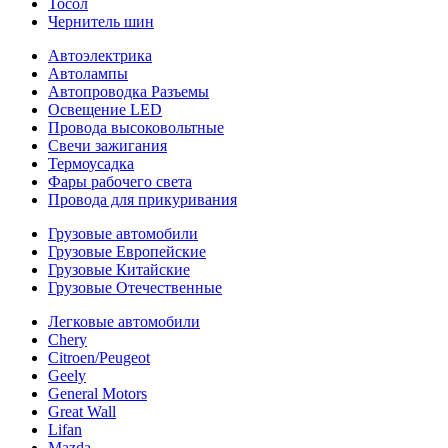
Тосол
Чернитель шин
Автоэлектрика
Автолампы
Автопроводка Разъемы
Освещение LED
Провода высоковольтные
Свечи зажигания
Термоусадка
Фары рабочего света
Провода для прикуривания
Грузовые автомобили
Грузовые Европейские
Грузовые Китайские
Грузовые Отечественные
Легковые автомобили
Chery
Citroen/Peugeot
Geely
General Motors
Great Wall
Lifan
Mazda