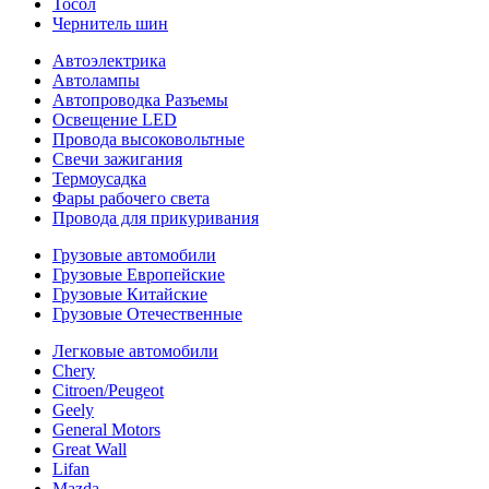
Тосол
Чернитель шин
Автоэлектрика
Автолампы
Автопроводка Разъемы
Освещение LED
Провода высоковольтные
Свечи зажигания
Термоусадка
Фары рабочего света
Провода для прикуривания
Грузовые автомобили
Грузовые Европейские
Грузовые Китайские
Грузовые Отечественные
Легковые автомобили
Chery
Citroen/Peugeot
Geely
General Motors
Great Wall
Lifan
Mazda