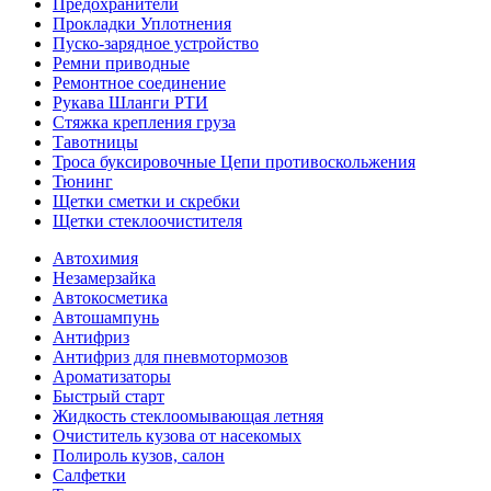
Предохранители
Прокладки Уплотнения
Пуско-зарядное устройство
Ремни приводные
Ремонтное соединение
Рукава Шланги РТИ
Стяжка крепления груза
Тавотницы
Троса буксировочные Цепи противоскольжения
Тюнинг
Щетки сметки и скребки
Щетки стеклоочистителя
Автохимия
Незамерзайка
Автокосметика
Автошампунь
Антифриз
Антифриз для пневмотормозов
Ароматизаторы
Быстрый старт
Жидкость стеклоомывающая летняя
Очиститель кузова от насекомых
Полироль кузов, салон
Салфетки