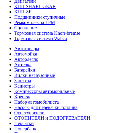
Двигатели
КПП SHAFT GEAR
КПП ZF
Подшипники ступичные
Ремкомплекты ГРМ
Сцепление
Тормозная система Knorr-bremse
Тормозная система Wabco
Автотовары
Автомойка
Автоодеяло
Аптечка
Батарейки
Вилки нагрузочные
Заплаты
Канистры
Компрессоры автомобильные
Крепеж
Набор автомобилиста
Насосы для перекачки топлива
Огнетушители
ОТОПИТЕЛИ и ПОДОГРЕВАТЕЛИ
Перчатки
Повербанк