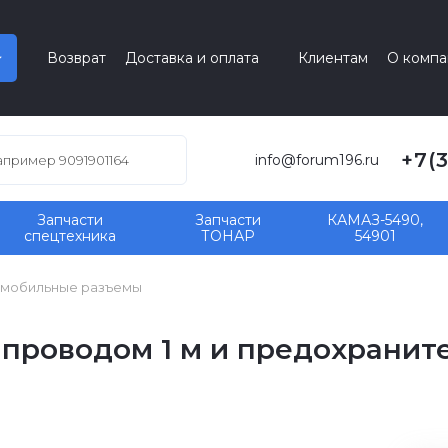
Возврат
Доставка и оплата
Клиентам
О компа
+7(
info@forum196.ru
Запчасти
Запчасти
КАМАЗ-5490,
спецтехника
ТОНАР
54901
мобильные разъемы
проводом 1 м и предохраните