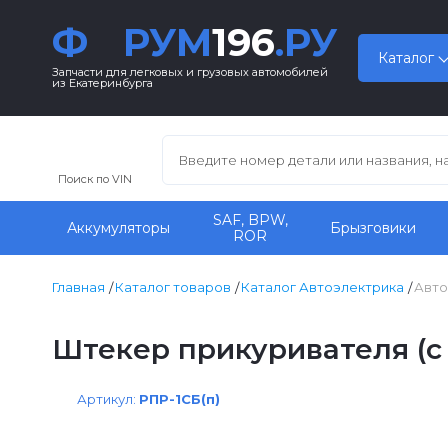
Ф
РУМ
196
.РУ
Каталог
Запчасти для легковых и грузовых автомобилей
из Екатеринбурга
Поиск по VIN
SAF, BPW,
Аккумуляторы
Брызговики
ROR
Главная
Каталог товаров
Каталог Автоэлектрика
Авто
Штекер прикуривателя (с 
Артикул:
РПР-1СБ(п)