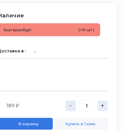
Наличие
Екатеринбург
(>10 шт.)
оставка в :
...
189 ₽
-
+
В корзину
Купить в 1 клик