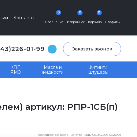
0
0
0
нии
Контакты
Сравнение
Избранное
Корзина
Профиль
343)226-01-99
Заказать звонок
КПП
Масла и
Фитинги,
ЯМЗ
жидкости
штуцеры
лем) артикул: РПР-1СБ(п)
Последнее обновление страницы 06.08.2026 03:22:09