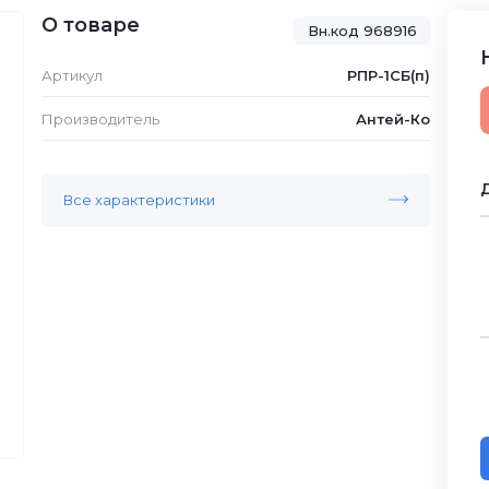
О товаре
Вн.код 968916
Артикул
РПР-1СБ(п)
Производитель
Антей-Ко
Д
Все характеристики