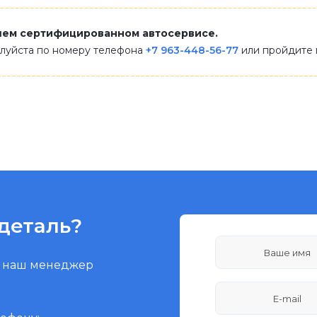
шем сертифицированном автосервисе.
алуйста по номеру телефона
+7 963-448-56-77
или пройдите
деталь?
и наш менеджер