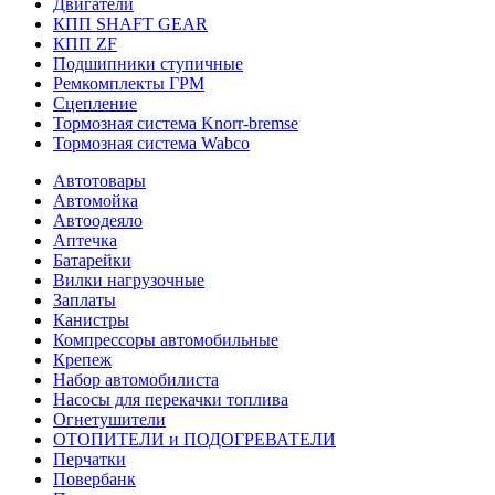
Двигатели
КПП SHAFT GEAR
КПП ZF
Подшипники ступичные
Ремкомплекты ГРМ
Сцепление
Тормозная система Knorr-bremse
Тормозная система Wabco
Автотовары
Автомойка
Автоодеяло
Аптечка
Батарейки
Вилки нагрузочные
Заплаты
Канистры
Компрессоры автомобильные
Крепеж
Набор автомобилиста
Насосы для перекачки топлива
Огнетушители
ОТОПИТЕЛИ и ПОДОГРЕВАТЕЛИ
Перчатки
Повербанк