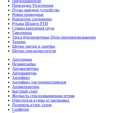
Предохранители
Прокладки Уплотнения
Пуско-зарядное устройство
Ремни приводные
Ремонтное соединение
Рукава Шланги РТИ
Стяжка крепления груза
Тавотницы
Троса буксировочные Цепи противоскольжения
Тюнинг
Щетки сметки и скребки
Щетки стеклоочистителя
Автохимия
Незамерзайка
Автокосметика
Автошампунь
Антифриз
Антифриз для пневмотормозов
Ароматизаторы
Быстрый старт
Жидкость стеклоомывающая летняя
Очиститель кузова от насекомых
Полироль кузов, салон
Салфетки