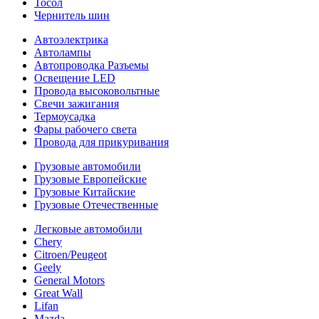
Тосол
Чернитель шин
Автоэлектрика
Автолампы
Автопроводка Разъемы
Освещение LED
Провода высоковольтные
Свечи зажигания
Термоусадка
Фары рабочего света
Провода для прикуривания
Грузовые автомобили
Грузовые Европейские
Грузовые Китайские
Грузовые Отечественные
Легковые автомобили
Chery
Citroen/Peugeot
Geely
General Motors
Great Wall
Lifan
Mazda