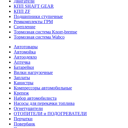
Двигатели
КПП SHAFT GEAR
КПП ZF
Подшипники ступичные
Ремкомплекты ГРМ
Сцепление
Тормозная система Knorr-bremse
Тормозная система Wabco
Автотовары
Автомойка
Автоодеяло
Аптечка
Батарейки
Вилки нагрузочные
Заплаты
Канистры
Компрессоры автомобильные
Крепеж
Набор автомобилиста
Насосы для перекачки топлива
Огнетушители
ОТОПИТЕЛИ и ПОДОГРЕВАТЕЛИ
Перчатки
Повербанк