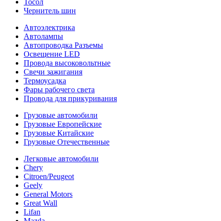
Тосол
Чернитель шин
Автоэлектрика
Автолампы
Автопроводка Разъемы
Освещение LED
Провода высоковольтные
Свечи зажигания
Термоусадка
Фары рабочего света
Провода для прикуривания
Грузовые автомобили
Грузовые Европейские
Грузовые Китайские
Грузовые Отечественные
Легковые автомобили
Chery
Citroen/Peugeot
Geely
General Motors
Great Wall
Lifan
Mazda