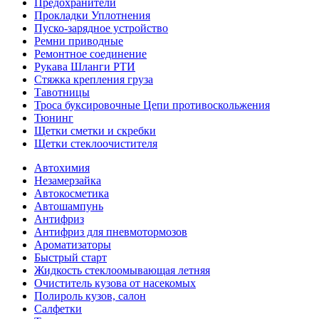
Предохранители
Прокладки Уплотнения
Пуско-зарядное устройство
Ремни приводные
Ремонтное соединение
Рукава Шланги РТИ
Стяжка крепления груза
Тавотницы
Троса буксировочные Цепи противоскольжения
Тюнинг
Щетки сметки и скребки
Щетки стеклоочистителя
Автохимия
Незамерзайка
Автокосметика
Автошампунь
Антифриз
Антифриз для пневмотормозов
Ароматизаторы
Быстрый старт
Жидкость стеклоомывающая летняя
Очиститель кузова от насекомых
Полироль кузов, салон
Салфетки