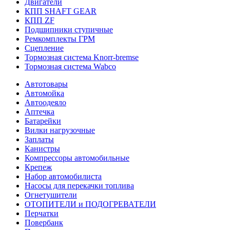
Двигатели
КПП SHAFT GEAR
КПП ZF
Подшипники ступичные
Ремкомплекты ГРМ
Сцепление
Тормозная система Knorr-bremse
Тормозная система Wabco
Автотовары
Автомойка
Автоодеяло
Аптечка
Батарейки
Вилки нагрузочные
Заплаты
Канистры
Компрессоры автомобильные
Крепеж
Набор автомобилиста
Насосы для перекачки топлива
Огнетушители
ОТОПИТЕЛИ и ПОДОГРЕВАТЕЛИ
Перчатки
Повербанк