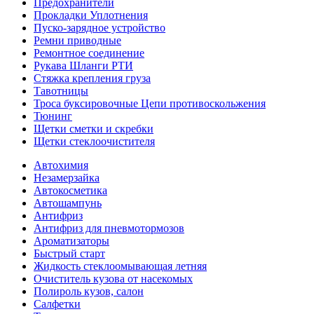
Предохранители
Прокладки Уплотнения
Пуско-зарядное устройство
Ремни приводные
Ремонтное соединение
Рукава Шланги РТИ
Стяжка крепления груза
Тавотницы
Троса буксировочные Цепи противоскольжения
Тюнинг
Щетки сметки и скребки
Щетки стеклоочистителя
Автохимия
Незамерзайка
Автокосметика
Автошампунь
Антифриз
Антифриз для пневмотормозов
Ароматизаторы
Быстрый старт
Жидкость стеклоомывающая летняя
Очиститель кузова от насекомых
Полироль кузов, салон
Салфетки