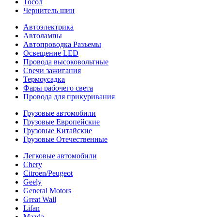
Тосол
Чернитель шин
Автоэлектрика
Автолампы
Автопроводка Разъемы
Освещение LED
Провода высоковольтные
Свечи зажигания
Термоусадка
Фары рабочего света
Провода для прикуривания
Грузовые автомобили
Грузовые Европейские
Грузовые Китайские
Грузовые Отечественные
Легковые автомобили
Chery
Citroen/Peugeot
Geely
General Motors
Great Wall
Lifan
Mazda