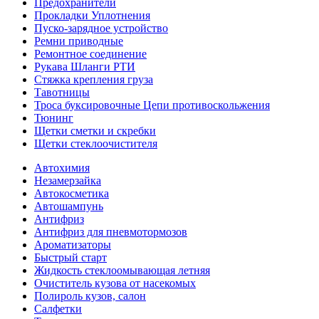
Предохранители
Прокладки Уплотнения
Пуско-зарядное устройство
Ремни приводные
Ремонтное соединение
Рукава Шланги РТИ
Стяжка крепления груза
Тавотницы
Троса буксировочные Цепи противоскольжения
Тюнинг
Щетки сметки и скребки
Щетки стеклоочистителя
Автохимия
Незамерзайка
Автокосметика
Автошампунь
Антифриз
Антифриз для пневмотормозов
Ароматизаторы
Быстрый старт
Жидкость стеклоомывающая летняя
Очиститель кузова от насекомых
Полироль кузов, салон
Салфетки