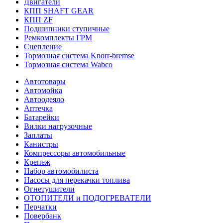
Двигатели
КПП SHAFT GEAR
КПП ZF
Подшипники ступичные
Ремкомплекты ГРМ
Сцепление
Тормозная система Knorr-bremse
Тормозная система Wabco
Автотовары
Автомойка
Автоодеяло
Аптечка
Батарейки
Вилки нагрузочные
Заплаты
Канистры
Компрессоры автомобильные
Крепеж
Набор автомобилиста
Насосы для перекачки топлива
Огнетушители
ОТОПИТЕЛИ и ПОДОГРЕВАТЕЛИ
Перчатки
Повербанк