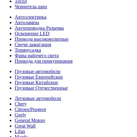
Тосол
Чернитель шин
Автоэлектрика
Автолампы
Автопроводка Разъемы
Освещение LED
Провода высоковольтные
Свечи зажигания
Термоусадка
Фары рабочего света
Провода для прикуривания
Грузовые автомобили
Грузовые Европейские
Грузовые Китайские
Грузовые Отечественные
Легковые автомобили
Chery
Citroen/Peugeot
Geely
General Motors
Great Wall
Lifan
Mazda