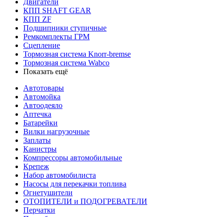
Двигатели
КПП SHAFT GEAR
КПП ZF
Подшипники ступичные
Ремкомплекты ГРМ
Сцепление
Тормозная система Knorr-bremse
Тормозная система Wabco
Показать ещё
Автотовары
Автомойка
Автоодеяло
Аптечка
Батарейки
Вилки нагрузочные
Заплаты
Канистры
Компрессоры автомобильные
Крепеж
Набор автомобилиста
Насосы для перекачки топлива
Огнетушители
ОТОПИТЕЛИ и ПОДОГРЕВАТЕЛИ
Перчатки