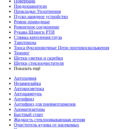
Повербанк
Предохранители
Прокладки Уплотнения
Пуско-зарядное устройство
Ремни приводные
Ремонтное соединение
Рукава Шланги РТИ
Стяжка крепления груза
Тавотницы
Троса буксировочные Цепи противоскольжения
Тюнинг
Щетки сметки и скребки
Щетки стеклоочистителя
Показать ещё
Автохимия
Незамерзайка
Автокосметика
Автошампунь
Антифриз
Антифриз для пневмотормозов
Ароматизаторы
Быстрый старт
Жидкость стеклоомывающая летняя
Очиститель кузова от насекомых