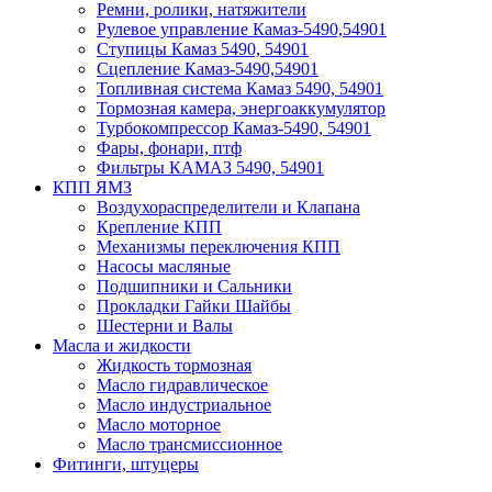
Ремни, ролики, натяжители
Рулевое управление Камаз-5490,54901
Ступицы Камаз 5490, 54901
Сцепление Камаз-5490,54901
Топливная система Камаз 5490, 54901
Тормозная камера, энергоаккумулятор
Турбокомпрессор Камаз-5490, 54901
Фары, фонари, птф
Фильтры КАМАЗ 5490, 54901
КПП ЯМЗ
Воздухораспределители и Клапана
Крепление КПП
Механизмы переключения КПП
Насосы масляные
Подшипники и Сальники
Прокладки Гайки Шайбы
Шестерни и Валы
Масла и жидкости
Жидкость тормозная
Масло гидравлическое
Масло индустриальное
Масло моторное
Масло трансмиссионное
Фитинги, штуцеры