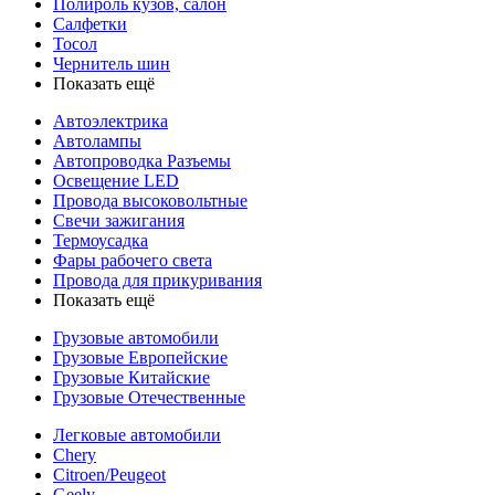
Полироль кузов, салон
Салфетки
Тосол
Чернитель шин
Показать ещё
Автоэлектрика
Автолампы
Автопроводка Разъемы
Освещение LED
Провода высоковольтные
Свечи зажигания
Термоусадка
Фары рабочего света
Провода для прикуривания
Показать ещё
Грузовые автомобили
Грузовые Европейские
Грузовые Китайские
Грузовые Отечественные
Легковые автомобили
Chery
Citroen/Peugeot
Geely