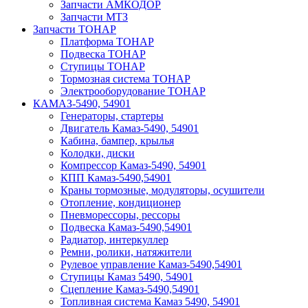
Запчасти АМКОДОР
Запчасти МТЗ
Запчасти ТОНАР
Платформа ТОНАР
Подвеска ТОНАР
Ступицы ТОНАР
Тормозная система ТОНАР
Электрооборудование ТОНАР
КАМАЗ-5490, 54901
Генераторы, стартеры
Двигатель Камаз-5490, 54901
Кабина, бампер, крылья
Колодки, диски
Компрессор Камаз-5490, 54901
КПП Камаз-5490,54901
Краны тормозные, модуляторы, осушители
Отопление, кондиционер
Пневморессоры, рессоры
Подвеска Камаз-5490,54901
Радиатор, интеркуллер
Ремни, ролики, натяжители
Рулевое управление Камаз-5490,54901
Ступицы Камаз 5490, 54901
Сцепление Камаз-5490,54901
Топливная система Камаз 5490, 54901