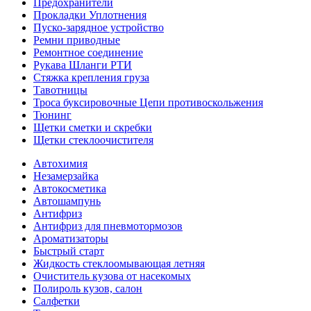
Предохранители
Прокладки Уплотнения
Пуско-зарядное устройство
Ремни приводные
Ремонтное соединение
Рукава Шланги РТИ
Стяжка крепления груза
Тавотницы
Троса буксировочные Цепи противоскольжения
Тюнинг
Щетки сметки и скребки
Щетки стеклоочистителя
Автохимия
Незамерзайка
Автокосметика
Автошампунь
Антифриз
Антифриз для пневмотормозов
Ароматизаторы
Быстрый старт
Жидкость стеклоомывающая летняя
Очиститель кузова от насекомых
Полироль кузов, салон
Салфетки