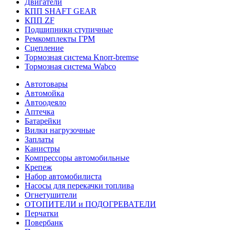
Двигатели
КПП SHAFT GEAR
КПП ZF
Подшипники ступичные
Ремкомплекты ГРМ
Сцепление
Тормозная система Knorr-bremse
Тормозная система Wabco
Автотовары
Автомойка
Автоодеяло
Аптечка
Батарейки
Вилки нагрузочные
Заплаты
Канистры
Компрессоры автомобильные
Крепеж
Набор автомобилиста
Насосы для перекачки топлива
Огнетушители
ОТОПИТЕЛИ и ПОДОГРЕВАТЕЛИ
Перчатки
Повербанк