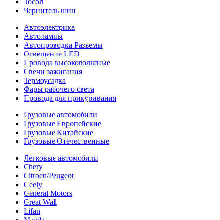
Тосол
Чернитель шин
Автоэлектрика
Автолампы
Автопроводка Разъемы
Освещение LED
Провода высоковольтные
Свечи зажигания
Термоусадка
Фары рабочего света
Провода для прикуривания
Грузовые автомобили
Грузовые Европейские
Грузовые Китайские
Грузовые Отечественные
Легковые автомобили
Chery
Citroen/Peugeot
Geely
General Motors
Great Wall
Lifan
Mazda