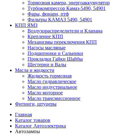
Тормозная камера, энергоаккумулятор
Турбокомпрессор Камаз-5490, 54901
Фары, фонари, птф
Фильтры КАМАЗ 5490, 54901
КПП ЯМЗ
Воздухораспределители и Клапана
Крепление КПП
Механизмы переключения КПП
Насосы масляные
Подшипники и Сальники
Прокладки Гайки Шайбы
Шестерни и Валы
Масла и жидкости
Жидкость тормозная
Масло гидравлическое
Масло индустриальное
Масло моторное
Масло трансмиссионное
Фитинги, штуцеры
Главная
Каталог товаров
Каталог Автоэлектрика
Автолампы