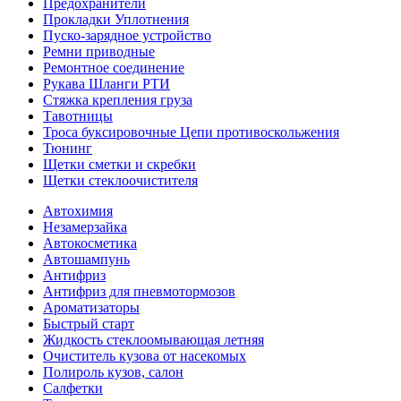
Предохранители
Прокладки Уплотнения
Пуско-зарядное устройство
Ремни приводные
Ремонтное соединение
Рукава Шланги РТИ
Стяжка крепления груза
Тавотницы
Троса буксировочные Цепи противоскольжения
Тюнинг
Щетки сметки и скребки
Щетки стеклоочистителя
Автохимия
Незамерзайка
Автокосметика
Автошампунь
Антифриз
Антифриз для пневмотормозов
Ароматизаторы
Быстрый старт
Жидкость стеклоомывающая летняя
Очиститель кузова от насекомых
Полироль кузов, салон
Салфетки