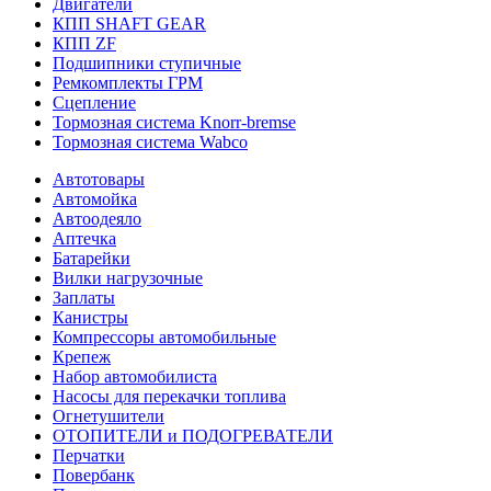
Двигатели
КПП SHAFT GEAR
КПП ZF
Подшипники ступичные
Ремкомплекты ГРМ
Сцепление
Тормозная система Knorr-bremse
Тормозная система Wabco
Автотовары
Автомойка
Автоодеяло
Аптечка
Батарейки
Вилки нагрузочные
Заплаты
Канистры
Компрессоры автомобильные
Крепеж
Набор автомобилиста
Насосы для перекачки топлива
Огнетушители
ОТОПИТЕЛИ и ПОДОГРЕВАТЕЛИ
Перчатки
Повербанк