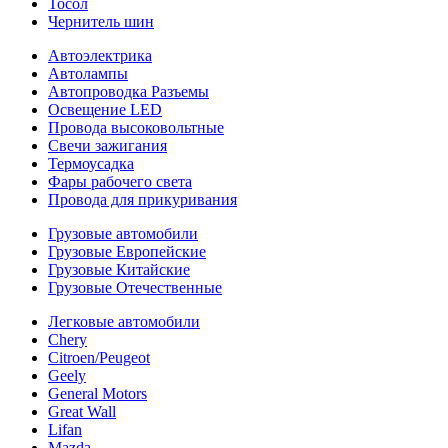
Тосол
Чернитель шин
Автоэлектрика
Автолампы
Автопроводка Разъемы
Освещение LED
Провода высоковольтные
Свечи зажигания
Термоусадка
Фары рабочего света
Провода для прикуривания
Грузовые автомобили
Грузовые Европейские
Грузовые Китайские
Грузовые Отечественные
Легковые автомобили
Chery
Citroen/Peugeot
Geely
General Motors
Great Wall
Lifan
Mazda