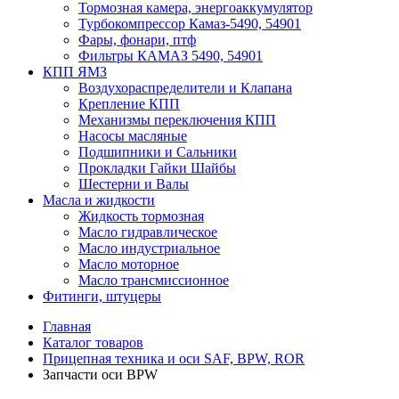
Тормозная камера, энергоаккумулятор
Турбокомпрессор Камаз-5490, 54901
Фары, фонари, птф
Фильтры КАМАЗ 5490, 54901
КПП ЯМЗ
Воздухораспределители и Клапана
Крепление КПП
Механизмы переключения КПП
Насосы масляные
Подшипники и Сальники
Прокладки Гайки Шайбы
Шестерни и Валы
Масла и жидкости
Жидкость тормозная
Масло гидравлическое
Масло индустриальное
Масло моторное
Масло трансмиссионное
Фитинги, штуцеры
Главная
Каталог товаров
Прицепная техника и оси SAF, BPW, ROR
Запчасти оси BPW