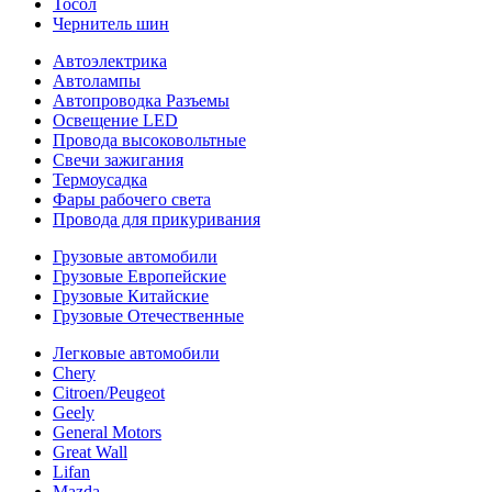
Тосол
Чернитель шин
Автоэлектрика
Автолампы
Автопроводка Разъемы
Освещение LED
Провода высоковольтные
Свечи зажигания
Термоусадка
Фары рабочего света
Провода для прикуривания
Грузовые автомобили
Грузовые Европейские
Грузовые Китайские
Грузовые Отечественные
Легковые автомобили
Chery
Citroen/Peugeot
Geely
General Motors
Great Wall
Lifan
Mazda