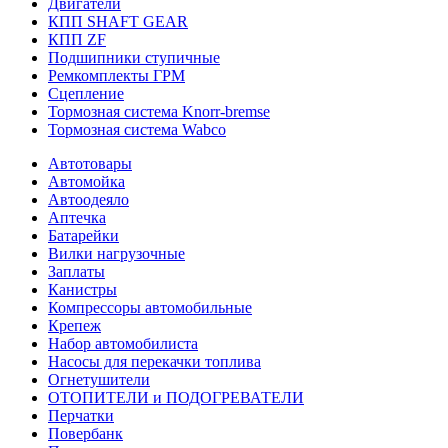
Двигатели
КПП SHAFT GEAR
КПП ZF
Подшипники ступичные
Ремкомплекты ГРМ
Сцепление
Тормозная система Knorr-bremse
Тормозная система Wabco
Автотовары
Автомойка
Автоодеяло
Аптечка
Батарейки
Вилки нагрузочные
Заплаты
Канистры
Компрессоры автомобильные
Крепеж
Набор автомобилиста
Насосы для перекачки топлива
Огнетушители
ОТОПИТЕЛИ и ПОДОГРЕВАТЕЛИ
Перчатки
Повербанк