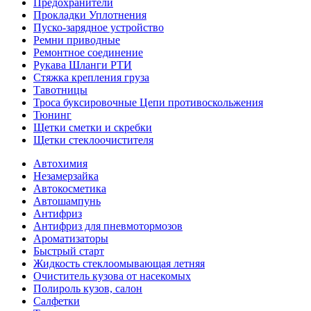
Предохранители
Прокладки Уплотнения
Пуско-зарядное устройство
Ремни приводные
Ремонтное соединение
Рукава Шланги РТИ
Стяжка крепления груза
Тавотницы
Троса буксировочные Цепи противоскольжения
Тюнинг
Щетки сметки и скребки
Щетки стеклоочистителя
Автохимия
Незамерзайка
Автокосметика
Автошампунь
Антифриз
Антифриз для пневмотормозов
Ароматизаторы
Быстрый старт
Жидкость стеклоомывающая летняя
Очиститель кузова от насекомых
Полироль кузов, салон
Салфетки