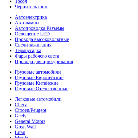
Тосол
Чернитель шин
Автоэлектрика
Автолампы
Автопроводка Разъемы
Освещение LED
Провода высоковольтные
Свечи зажигания
Термоусадка
Фары рабочего света
Провода для прикуривания
Грузовые автомобили
Грузовые Европейские
Грузовые Китайские
Грузовые Отечественные
Легковые автомобили
Chery
Citroen/Peugeot
Geely
General Motors
Great Wall
Lifan
Mazda