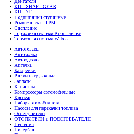
Двигатели
КПП SHAFT GEAR
КПП ZF
Подшипники ступичные
Ремкомплекты ГРМ
Сцепление
Тормозная система Knorr-bremse
Тормозная система Wabco
Автотовары
Автомойка
Автоодеяло
Аптечка
Батарейки
Вилки нагрузочные
Заплаты
Канистры
Компрессоры автомобильные
Крепеж
Набор автомобилиста
Насосы для перекачки топлива
Огнетушители
ОТОПИТЕЛИ и ПОДОГРЕВАТЕЛИ
Перчатки
Повербанк