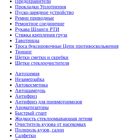
Предохранители
Прокладки Уплотнения
Пуско-зарядное устройство
Ремни приводные
Ремонтное соединение
Рукава Шланги РТИ
Стяжка крепления груза
Тавотницы
Троса буксировочные Цепи противоскольжения
Тюнинг
Щетки сметки и скребки
Щетки стеклоочистителя
Автохимия
Незамерзайка
Автокосметика
Автошампунь
Антифриз
Антифриз для пневмотормозов
Ароматизаторы
Быстрый старт
Жидкость стеклоомывающая летняя
Очиститель кузова от насекомых
Полироль кузов, салон
Салфетки