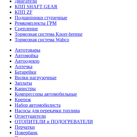
Двигатели
КПП SHAFT GEAR
КПП ZF
Подшипники ступичные
Ремкомплекты ГРМ
Сцепление
Тормозная система Knorr-bremse
Тормозная система Wabco
Автотовары
Автомойка
Автоодеяло
Аптечка
Батарейки
Вилки нагрузочные
Заплаты
Канистры
Компрессоры автомобильные
Крепеж
Набор автомобилиста
Насосы для перекачки топлива
Огнетушители
ОТОПИТЕЛИ и ПОДОГРЕВАТЕЛИ
Перчатки
Повербанк