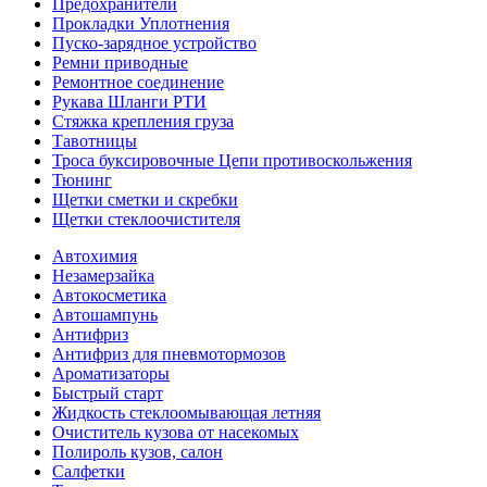
Предохранители
Прокладки Уплотнения
Пуско-зарядное устройство
Ремни приводные
Ремонтное соединение
Рукава Шланги РТИ
Стяжка крепления груза
Тавотницы
Троса буксировочные Цепи противоскольжения
Тюнинг
Щетки сметки и скребки
Щетки стеклоочистителя
Автохимия
Незамерзайка
Автокосметика
Автошампунь
Антифриз
Антифриз для пневмотормозов
Ароматизаторы
Быстрый старт
Жидкость стеклоомывающая летняя
Очиститель кузова от насекомых
Полироль кузов, салон
Салфетки