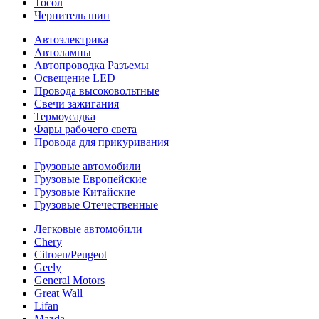
Тосол
Чернитель шин
Автоэлектрика
Автолампы
Автопроводка Разъемы
Освещение LED
Провода высоковольтные
Свечи зажигания
Термоусадка
Фары рабочего света
Провода для прикуривания
Грузовые автомобили
Грузовые Европейские
Грузовые Китайские
Грузовые Отечественные
Легковые автомобили
Chery
Citroen/Peugeot
Geely
General Motors
Great Wall
Lifan
Mazda