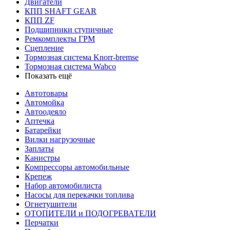
Двигатели
КПП SHAFT GEAR
КПП ZF
Подшипники ступичные
Ремкомплекты ГРМ
Сцепление
Тормозная система Knorr-bremse
Тормозная система Wabco
Показать ещё
Автотовары
Автомойка
Автоодеяло
Аптечка
Батарейки
Вилки нагрузочные
Заплаты
Канистры
Компрессоры автомобильные
Крепеж
Набор автомобилиста
Насосы для перекачки топлива
Огнетушители
ОТОПИТЕЛИ и ПОДОГРЕВАТЕЛИ
Перчатки