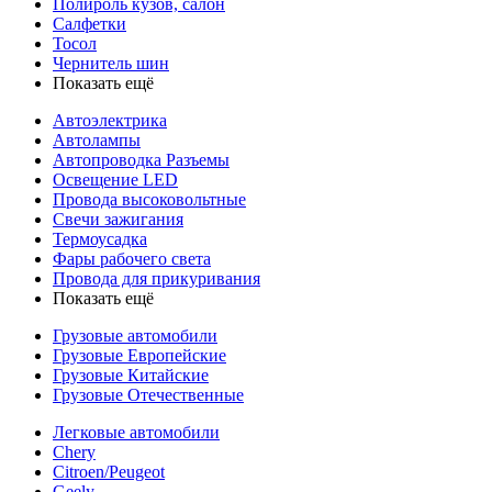
Полироль кузов, салон
Салфетки
Тосол
Чернитель шин
Показать ещё
Автоэлектрика
Автолампы
Автопроводка Разъемы
Освещение LED
Провода высоковольтные
Свечи зажигания
Термоусадка
Фары рабочего света
Провода для прикуривания
Показать ещё
Грузовые автомобили
Грузовые Европейские
Грузовые Китайские
Грузовые Отечественные
Легковые автомобили
Chery
Citroen/Peugeot
Geely