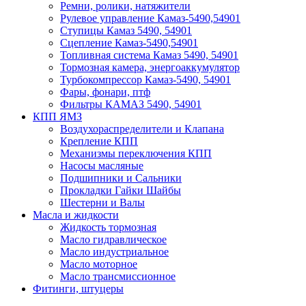
Ремни, ролики, натяжители
Рулевое управление Камаз-5490,54901
Ступицы Камаз 5490, 54901
Сцепление Камаз-5490,54901
Топливная система Камаз 5490, 54901
Тормозная камера, энергоаккумулятор
Турбокомпрессор Камаз-5490, 54901
Фары, фонари, птф
Фильтры КАМАЗ 5490, 54901
КПП ЯМЗ
Воздухораспределители и Клапана
Крепление КПП
Механизмы переключения КПП
Насосы масляные
Подшипники и Сальники
Прокладки Гайки Шайбы
Шестерни и Валы
Масла и жидкости
Жидкость тормозная
Масло гидравлическое
Масло индустриальное
Масло моторное
Масло трансмиссионное
Фитинги, штуцеры