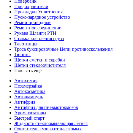
Повербанк
Предохранители
Прокладки Уплотнения
Пуско-зарядное устройство
Ремни приводные
Ремонтное соединение
Рукава Шланги РТИ
Стяжка крепления груза
Тавотницы
Троса буксировочные Цепи противоскольжения
Тюнинг
Щетки сметки и скребки
Щетки стеклоочистителя
Показать ещё
Автохимия
Незамерзайка
Автокосметика
Автошампунь
Антифриз
Антифриз для пневмотормозов
Ароматизаторы
Быстрый старт
Жидкость стеклоомывающая летняя
Очиститель кузова от насекомых