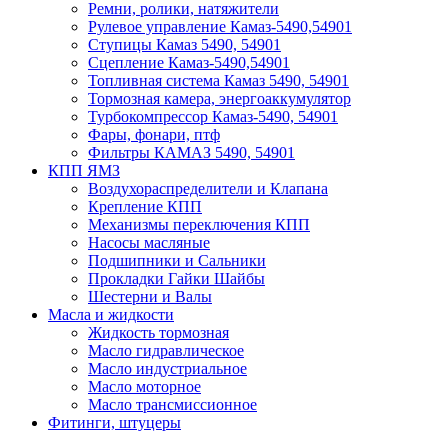
Ремни, ролики, натяжители
Рулевое управление Камаз-5490,54901
Ступицы Камаз 5490, 54901
Сцепление Камаз-5490,54901
Топливная система Камаз 5490, 54901
Тормозная камера, энергоаккумулятор
Турбокомпрессор Камаз-5490, 54901
Фары, фонари, птф
Фильтры КАМАЗ 5490, 54901
КПП ЯМЗ
Воздухораспределители и Клапана
Крепление КПП
Механизмы переключения КПП
Насосы масляные
Подшипники и Сальники
Прокладки Гайки Шайбы
Шестерни и Валы
Масла и жидкости
Жидкость тормозная
Масло гидравлическое
Масло индустриальное
Масло моторное
Масло трансмиссионное
Фитинги, штуцеры