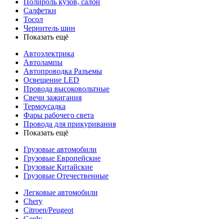
Полироль кузов, салон
Салфетки
Тосол
Чернитель шин
Показать ещё
Автоэлектрика
Автолампы
Автопроводка Разъемы
Освещение LED
Провода высоковольтные
Свечи зажигания
Термоусадка
Фары рабочего света
Провода для прикуривания
Показать ещё
Грузовые автомобили
Грузовые Европейские
Грузовые Китайские
Грузовые Отечественные
Легковые автомобили
Chery
Citroen/Peugeot
Geely