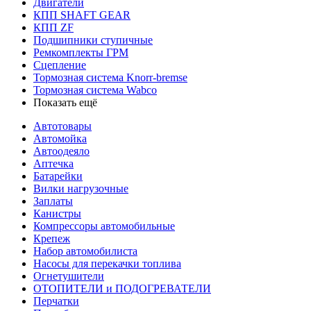
Двигатели
КПП SHAFT GEAR
КПП ZF
Подшипники ступичные
Ремкомплекты ГРМ
Сцепление
Тормозная система Knorr-bremse
Тормозная система Wabco
Показать ещё
Автотовары
Автомойка
Автоодеяло
Аптечка
Батарейки
Вилки нагрузочные
Заплаты
Канистры
Компрессоры автомобильные
Крепеж
Набор автомобилиста
Насосы для перекачки топлива
Огнетушители
ОТОПИТЕЛИ и ПОДОГРЕВАТЕЛИ
Перчатки