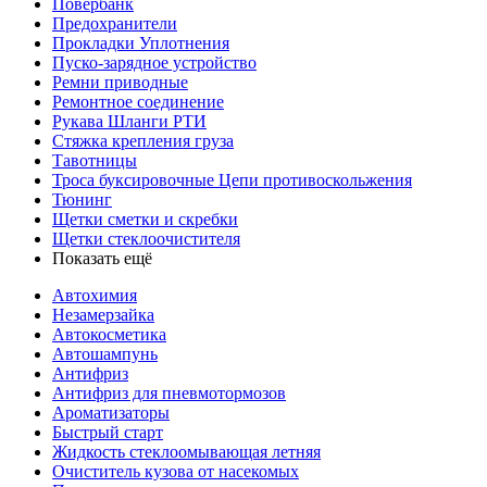
Повербанк
Предохранители
Прокладки Уплотнения
Пуско-зарядное устройство
Ремни приводные
Ремонтное соединение
Рукава Шланги РТИ
Стяжка крепления груза
Тавотницы
Троса буксировочные Цепи противоскольжения
Тюнинг
Щетки сметки и скребки
Щетки стеклоочистителя
Показать ещё
Автохимия
Незамерзайка
Автокосметика
Автошампунь
Антифриз
Антифриз для пневмотормозов
Ароматизаторы
Быстрый старт
Жидкость стеклоомывающая летняя
Очиститель кузова от насекомых